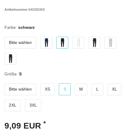
Artikelnummer
64026036S
Farbe:
schwarz
Bitte wählen
Größe:
S
Bitte wählen
XS
S
M
L
XL
2XL
3XL
*
9,09 EUR