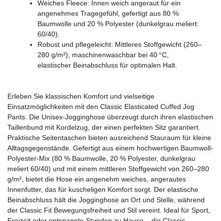
Weiches Fleece: Innen weich angeraut für ein
angenehmes Tragegefühl, gefertigt aus 80 %
Baumwolle und 20 % Polyester (dunkelgrau meliert:
60/40).
Robust und pflegeleicht: Mittleres Stoffgewicht (260–
280 g/m²), maschinenwaschbar bei 40 °C,
elastischer Beinabschluss für optimalen Halt.
Erleben Sie klassischen Komfort und vielseitige
Einsatzmöglichkeiten mit den Classic Elasticated Cuffed Jog
Pants. Die Unisex-Jogginghose überzeugt durch ihren elastischen
Taillenbund mit Kordelzug, der einen perfekten Sitz garantiert.
Praktische Seitentaschen bieten ausreichend Stauraum für kleine
Alltagsgegenstände. Gefertigt aus einem hochwertigen Baumwoll-
Polyester-Mix (80 % Baumwolle, 20 % Polyester, dunkelgrau
meliert 60/40) und mit einem mittleren Stoffgewicht von 260–280
g/m², bietet die Hose ein angenehm weiches, angerautes
Innenfutter, das für kuscheligen Komfort sorgt. Der elastische
Beinabschluss hält die Jogginghose an Ort und Stelle, während
der Classic Fit Bewegungsfreiheit und Stil vereint. Ideal für Sport,
Freizeit oder entspannte Stunden zu Hause – die Classic