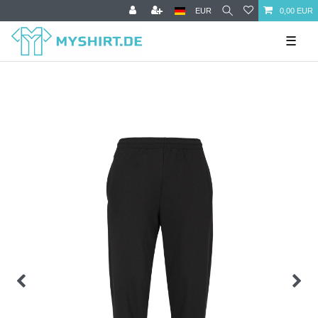
EUR
0,00 EUR
☰