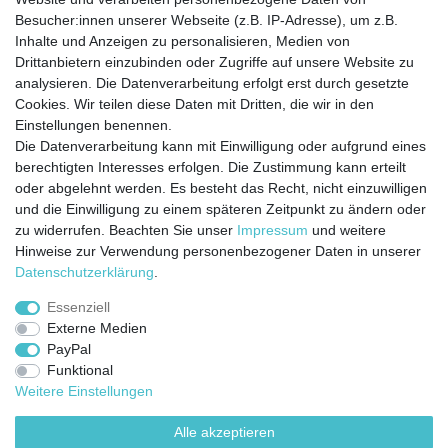
Besucher:innen unserer Webseite (z.B. IP-Adresse), um z.B.
Kontakt
Vertrag widerrufen
Inhalte und Anzeigen zu personalisieren, Medien von
Drittanbietern einzubinden oder Zugriffe auf unsere Website zu
analysieren. Die Datenverarbeitung erfolgt erst durch gesetzte
Cookies. Wir teilen diese Daten mit Dritten, die wir in den
Jetzt anmelden und auf dem Laufenden
Einstellungen benennen.
Die Datenverarbeitung kann mit Einwilligung oder aufgrund eines
bleiben!
berechtigten Interesses erfolgen. Die Zustimmung kann erteilt
oder abgelehnt werden. Es besteht das Recht, nicht einzuwilligen
Sie wollen keine Neuigkeiten verpassen?
und die Einwilligung zu einem späteren Zeitpunkt zu ändern oder
zu widerrufen. Beachten Sie unser
Impressum
und weitere
Dann melden Sie sich noch heute zu unserem Newsletter an:
Hinweise zur Verwendung personenbezogener Daten in unserer
Daten­schutz­erklärung
.
VORNAME
NACHNAME
Essenziell
Externe Medien
Newsletter
E-MAIL **
PayPal
Honig
Funktional
Ich stimme zu, dass meine personenbezogenen Daten genutzt werden, um
Weitere Einstellungen
werbliche E-Mails zu erhalten, und weiß, dass ich dies jederzeit widerrufen kann.**
Alle akzeptieren