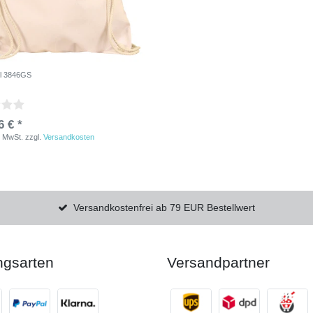
el 3846GS
6 € *
. MwSt.
zzgl.
Versandkosten
Versandkostenfrei ab 79 EUR Bestellwert
ngsarten
Versandpartner