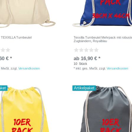
 TEXXILLA Turnbeutel
Texxilla Turnbeutel Mehrpack mit robust
Zugbändern, Royalblau
60 € *
ab 16,90 € *
10
Stück
. MwSt.
zzgl.
Versandkosten
*
inkl. ges. MwSt.
zzgl.
Versandkosten
aket
Artikelpaket