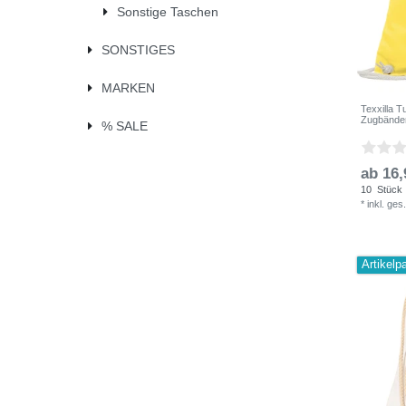
Sonstige Taschen
SONSTIGES
MARKEN
Texxilla 
Zugbänder
% SALE
ab 16,
10
Stück
*
inkl. ges
Artikelp