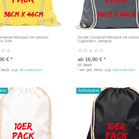
Turnbeutel Mehrpack mit robusten
Texxilla Turnbeutel Mehrpack mit robust
n, Gelb
Zugbändern, Stahlgrau
90 € *
ab 16,90 € *
10
Stück
. MwSt.
zzgl.
Versandkosten
*
inkl. ges. MwSt.
zzgl.
Versandkosten
aket
Artikelpaket