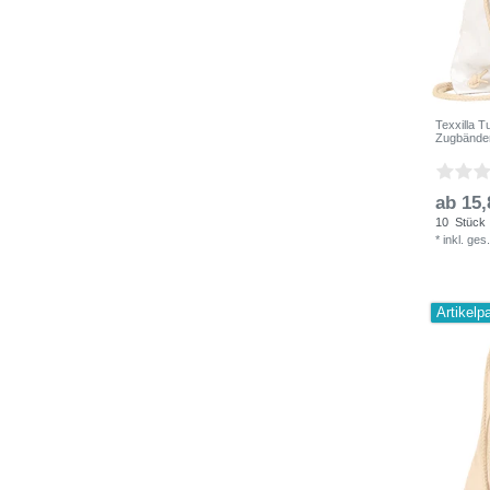
Texxilla 
Zugbände
ab 15,
10
Stück
*
inkl. ges
Artikelp