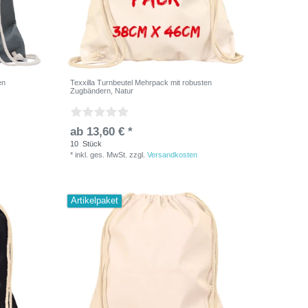
en
Texxilla Turnbeutel Mehrpack mit robusten
Zugbändern, Natur
ab 13,60 € *
10
Stück
*
inkl. ges. MwSt.
zzgl.
Versandkosten
Artikelpaket