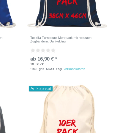
en
Texxilla Turnbeutel Mehrpack mit robusten
Zugbändern, Dunkelblau
ab 16,90 € *
10
Stück
*
inkl. ges. MwSt.
zzgl.
Versandkosten
Artikelpaket