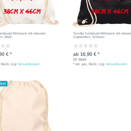
Turnbeutel Mehrpack mit robusten
Texxilla Turnbeutel Mehrpack mit robust
rn, Weiß
Zugbändern, Schwarz
80 € *
ab 16,90 € *
10
Stück
. MwSt.
zzgl.
Versandkosten
*
inkl. ges. MwSt.
zzgl.
Versandkosten
aket