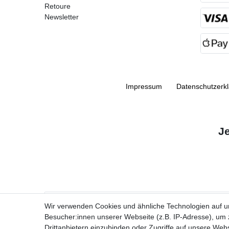
Retoure
Newsletter
Impressum
Daten­schutz­erk
J
VORNAME
Wir verwenden Cookies und ähnliche Technologien auf 
Besucher:innen unserer Webseite (z.B. IP-Adresse), um z
Newsletter
E-MAIL **
Drittanbietern einzubinden oder Zugriffe auf unsere Webs