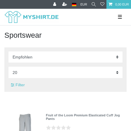
EUR
0,00 EUR
☰
Sportswear
Filter
Fruit of the Loom Premium Elasticated Cuff Jog
Pants