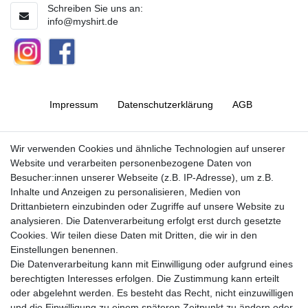
Schreiben Sie uns an:
info@myshirt.de
Impressum
Daten­schutz­erklärung
AGB
Barrierefreiheitserklärung
Widerrufs­recht
Wir verwenden Cookies und ähnliche Technologien auf unserer
Website und verarbeiten personenbezogene Daten von
Besucher:innen unserer Webseite (z.B. IP-Adresse), um z.B.
Kontakt
Vertrag widerrufen
Inhalte und Anzeigen zu personalisieren, Medien von
Drittanbietern einzubinden oder Zugriffe auf unsere Website zu
analysieren. Die Datenverarbeitung erfolgt erst durch gesetzte
Cookies. Wir teilen diese Daten mit Dritten, die wir in den
Jetzt anmelden und auf dem Laufenden
Einstellungen benennen.
Die Datenverarbeitung kann mit Einwilligung oder aufgrund eines
bleiben!
berechtigten Interesses erfolgen. Die Zustimmung kann erteilt
oder abgelehnt werden. Es besteht das Recht, nicht einzuwilligen
Sie wollen keine Neuigkeiten verpassen?
und die Einwilligung zu einem späteren Zeitpunkt zu ändern oder