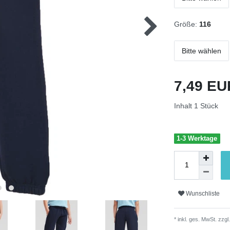
Größe:
116
Bitte wählen
7,49 E
Inhalt
1
Stück
1-3 Werktage
Wunschliste
* inkl. ges. MwSt. zzgl.