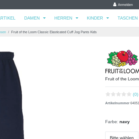
Anmelden
RTIKEL
DAMEN
HERREN
KINDER
TASCHEN
osen
Fruit of the Loom Classic Elasticated Cuff Jog Pants Kids
Fruit of the Loom
(0)
Artikelnummer
6405
Farbe:
navy
Bitte wählen