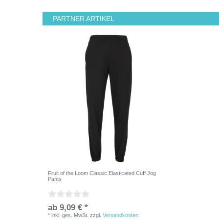
PARTNER ARTIKEL
Fruit of the Loom Classic Elasticated Cuff Jog
Pants
ab 9,09 € *
*
inkl. ges. MwSt.
zzgl.
Versandkosten