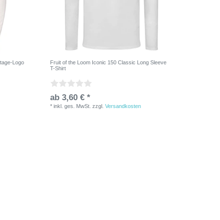
ntage-Logo
Fruit of the Loom Iconic 150 Classic Long Sleeve
T-Shirt
ab 3,60 € *
*
inkl. ges. MwSt.
zzgl.
Versandkosten