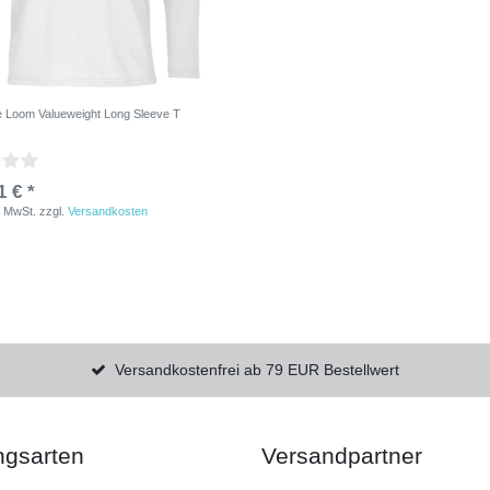
the Loom Valueweight Long Sleeve T
1 € *
. MwSt.
zzgl.
Versandkosten
Versandkostenfrei ab 79 EUR Bestellwert
ngsarten
Versandpartner