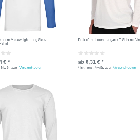
the Loom Valueweight Long Sleeve
Fruit of the Loom Langarm T-Shirt mit Vi
-Shirt
4 € *
ab 6,31 € *
. MwSt.
zzgl.
Versandkosten
*
inkl. ges. MwSt.
zzgl.
Versandkosten