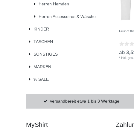
Herren Hemden
Herren Accessoires & Wäsche
KINDER
Fruit of 
TASCHEN
ab 3,5
SONSTIGES
*
inkl. ges
MARKEN
% SALE
Versandbereit etwa 1 bis 3 Werktage
MyShirt
Zahlu