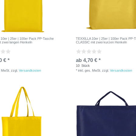
10er | 25er | 100er Pack PP-Tasche
TEXXILLA 10er | 25er | 100er Pack PP-
it zwei langen Henkeln
CLASSIC mit zwei kurzen Henkeln
0 € *
ab 4,70 € *
10
Stück
. MwSt.
zzgl.
Versandkosten
*
inkl. ges. MwSt.
zzgl.
Versandkosten