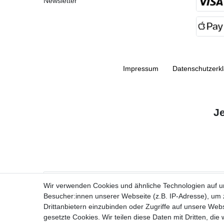
Newsletter
Impressum
Daten­schutz­erk
J
VORNAME
Wir verwenden Cookies und ähnliche Technologien auf 
Besucher:innen unserer Webseite (z.B. IP-Adresse), um z
Newsletter
E-MAIL **
Drittanbietern einzubinden oder Zugriffe auf unsere Webs
Honig
gesetzte Cookies. Wir teilen diese Daten mit Dritten, die