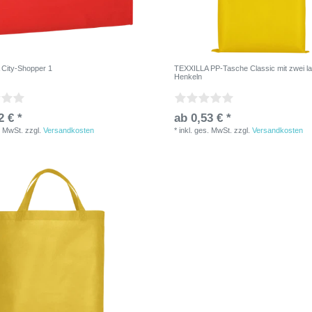
City-Shopper 1
TEXXILLA PP-Tasche Classic mit zwei l
Henkeln
2 € *
ab 0,53 € *
. MwSt.
zzgl.
Versandkosten
*
inkl. ges. MwSt.
zzgl.
Versandkosten