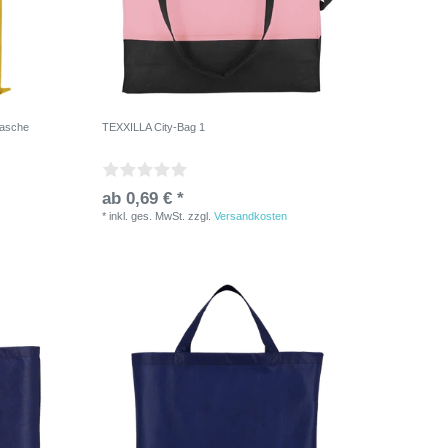
Tasche
TEXXILLA City-Bag 1
ab 0,69 € *
*
inkl. ges. MwSt.
zzgl.
Versandkosten