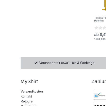
Texxilla 
Henkeln
ab 0,4
*
inkl. ges
Versandbereit etwa 1 bis 3 Werktage
MyShirt
Zahlu
Versandkosten
Kontakt
Retoure