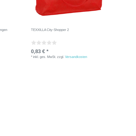
angen
TEXXILLA City-Shopper 2
0,83 € *
*
inkl. ges. MwSt.
zzgl.
Versandkosten