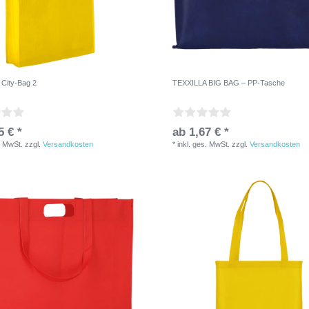
City-Bag 2
TEXXILLA BIG BAG – PP-Tasche
5 € *
ab 1,67 € *
. MwSt.
zzgl.
Versandkosten
*
inkl. ges. MwSt.
zzgl.
Versandkosten