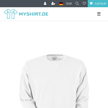
EUR
0,00 EUR
☰