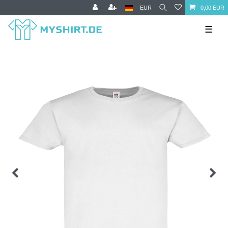
EUR
0,00 EUR
☰