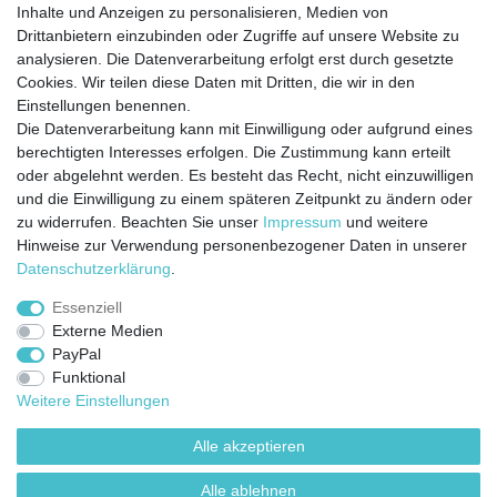
Kontakt
Vertrag widerrufen
Inhalte und Anzeigen zu personalisieren, Medien von
Drittanbietern einzubinden oder Zugriffe auf unsere Website zu
analysieren. Die Datenverarbeitung erfolgt erst durch gesetzte
Cookies. Wir teilen diese Daten mit Dritten, die wir in den
Jetzt anmelden und auf dem Laufenden
Einstellungen benennen.
Die Datenverarbeitung kann mit Einwilligung oder aufgrund eines
bleiben!
berechtigten Interesses erfolgen. Die Zustimmung kann erteilt
oder abgelehnt werden. Es besteht das Recht, nicht einzuwilligen
Sie wollen keine Neuigkeiten verpassen?
und die Einwilligung zu einem späteren Zeitpunkt zu ändern oder
zu widerrufen. Beachten Sie unser
Impressum
und weitere
Dann melden Sie sich noch heute zu unserem Newsletter an:
Hinweise zur Verwendung personenbezogener Daten in unserer
Daten­schutz­erklärung
.
VORNAME
NACHNAME
Essenziell
Externe Medien
Newsletter
E-MAIL **
PayPal
Honig
Funktional
Ich stimme zu, dass meine personenbezogenen Daten genutzt werden, um
Weitere Einstellungen
werbliche E-Mails zu erhalten, und weiß, dass ich dies jederzeit widerrufen kann.**
Alle akzeptieren
Abonnieren
Alle ablehnen