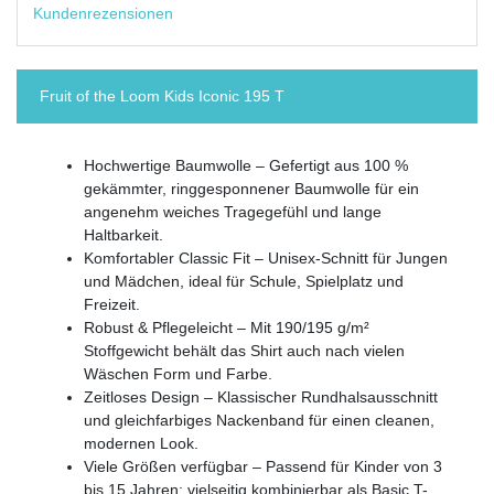
Kundenrezensionen
Fruit of the Loom Kids Iconic 195 T
Hochwertige Baumwolle – Gefertigt aus 100 %
gekämmter, ringgesponnener Baumwolle für ein
angenehm weiches Tragegefühl und lange
Haltbarkeit.
Komfortabler Classic Fit – Unisex-Schnitt für Jungen
und Mädchen, ideal für Schule, Spielplatz und
Freizeit.
Robust & Pflegeleicht – Mit 190/195 g/m²
Stoffgewicht behält das Shirt auch nach vielen
Wäschen Form und Farbe.
Zeitloses Design – Klassischer Rundhalsausschnitt
und gleichfarbiges Nackenband für einen cleanen,
modernen Look.
Viele Größen verfügbar – Passend für Kinder von 3
bis 15 Jahren; vielseitig kombinierbar als Basic T-