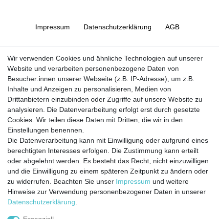
Impressum
Daten­schutz­erklärung
AGB
Barrierefreiheitserklärung
Widerrufs­recht
Wir verwenden Cookies und ähnliche Technologien auf unserer
Website und verarbeiten personenbezogene Daten von
Besucher:innen unserer Webseite (z.B. IP-Adresse), um z.B.
Kontakt
Vertrag widerrufen
Inhalte und Anzeigen zu personalisieren, Medien von
Drittanbietern einzubinden oder Zugriffe auf unsere Website zu
analysieren. Die Datenverarbeitung erfolgt erst durch gesetzte
Cookies. Wir teilen diese Daten mit Dritten, die wir in den
Jetzt anmelden und auf dem Laufenden
Einstellungen benennen.
Die Datenverarbeitung kann mit Einwilligung oder aufgrund eines
bleiben!
berechtigten Interesses erfolgen. Die Zustimmung kann erteilt
oder abgelehnt werden. Es besteht das Recht, nicht einzuwilligen
Sie wollen keine Neuigkeiten verpassen?
und die Einwilligung zu einem späteren Zeitpunkt zu ändern oder
zu widerrufen. Beachten Sie unser
Impressum
und weitere
Dann melden Sie sich noch heute zu unserem Newsletter an:
Hinweise zur Verwendung personenbezogener Daten in unserer
Daten­schutz­erklärung
.
VORNAME
NACHNAME