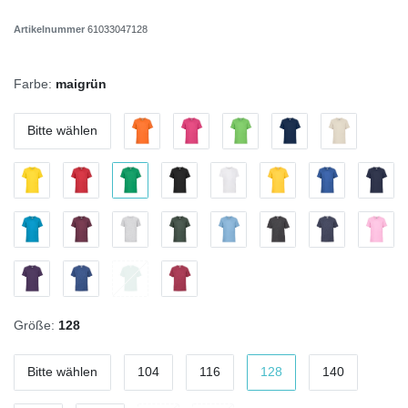
Artikelnummer
61033047128
Farbe:
maigrün
Bitte wählen
Größe:
128
Bitte wählen
104
116
128
140