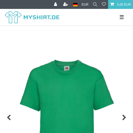
EUR
0,00 EUR
☰