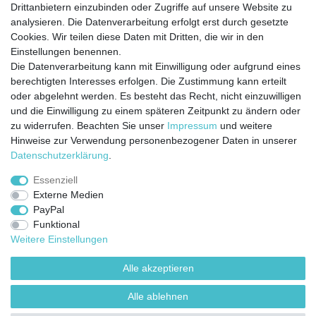
Drittanbietern einzubinden oder Zugriffe auf unsere Website zu
analysieren. Die Datenverarbeitung erfolgt erst durch gesetzte
Cookies. Wir teilen diese Daten mit Dritten, die wir in den
Jetzt anmelden und auf dem Laufenden
Einstellungen benennen.
Die Datenverarbeitung kann mit Einwilligung oder aufgrund eines
bleiben!
berechtigten Interesses erfolgen. Die Zustimmung kann erteilt
oder abgelehnt werden. Es besteht das Recht, nicht einzuwilligen
Sie wollen keine Neuigkeiten verpassen?
und die Einwilligung zu einem späteren Zeitpunkt zu ändern oder
zu widerrufen. Beachten Sie unser
Impressum
und weitere
Dann melden Sie sich noch heute zu unserem Newsletter an:
Hinweise zur Verwendung personenbezogener Daten in unserer
Daten­schutz­erklärung
.
VORNAME
NACHNAME
Essenziell
Externe Medien
Newsletter
E-MAIL **
PayPal
Honig
Funktional
Ich stimme zu, dass meine personenbezogenen Daten genutzt werden, um
Weitere Einstellungen
werbliche E-Mails zu erhalten, und weiß, dass ich dies jederzeit widerrufen kann.**
Alle akzeptieren
Abonnieren
Alle ablehnen
** Hierbei handelt es sich um ein Pflichtfeld.