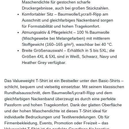
Maschendichte für gestochen scharfe
Druckergebnisse, auch bei großen Stückzahlen.
Komfortabler Sitz – Baumwolle/Lycra®-Ripp am
Ausschnitt und gleichfarbiges Nackenband sorgen
für Formstabilität und hohen Tragekomfort.
Atmungsaktiv & Pflegeleicht – 100 % Baumwolle
(Mischgewebe bei Melangefarben) mit mittlerem
Stoffgewicht (160–165 g/m²), waschbar bei 40 °C.
Breite Größenauswahl – Erhältlich in S bis 5XL; die
Größen 4XL & 5XL sind in Weiß, Schwarz, Navy und
Heather Grey verfügbar.
Das Valueweight T-Shirt ist ein Bestseller unter den Basic-Shirts –
schlicht, bequem und vielseitig einsetzbar. Mit seinem klassischen
Rundhalsausschnitt, dem Baumwolle/Lycra®-Ripp und dem
gleichfarbigen Nackenband überzeugt es durch eine perfekte
Passform und hohen Tragekomfort. Dank der glatten Oberfläche
und der hohen Maschendichte ist dieses T-Shirt ideal für
individuelle Bedruckungen und Textilveredelungen. Ob für
Firmenbekleidung, Events, Promotion oder Freizeit – das
Valueweight T-Shirt ist die perfekte Grundlage für kreative