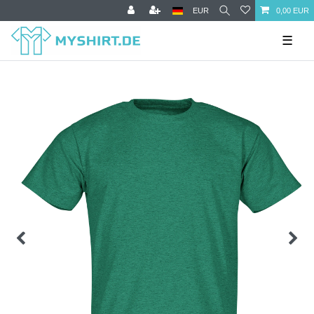
EUR
0,00 EUR
☰