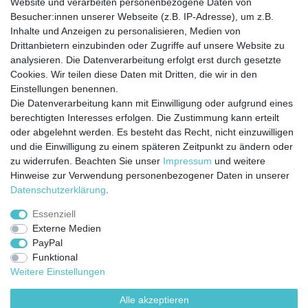
Website und verarbeiten personenbezogene Daten von
Besucher:innen unserer Webseite (z.B. IP-Adresse), um z.B.
Kontakt
Vertrag widerrufen
Inhalte und Anzeigen zu personalisieren, Medien von
Drittanbietern einzubinden oder Zugriffe auf unsere Website zu
analysieren. Die Datenverarbeitung erfolgt erst durch gesetzte
Cookies. Wir teilen diese Daten mit Dritten, die wir in den
Jetzt anmelden und auf dem Laufenden
Einstellungen benennen.
Die Datenverarbeitung kann mit Einwilligung oder aufgrund eines
bleiben!
berechtigten Interesses erfolgen. Die Zustimmung kann erteilt
oder abgelehnt werden. Es besteht das Recht, nicht einzuwilligen
Sie wollen keine Neuigkeiten verpassen?
und die Einwilligung zu einem späteren Zeitpunkt zu ändern oder
zu widerrufen. Beachten Sie unser
Impressum
und weitere
Dann melden Sie sich noch heute zu unserem Newsletter an:
Hinweise zur Verwendung personenbezogener Daten in unserer
Daten­schutz­erklärung
.
VORNAME
NACHNAME
Essenziell
Externe Medien
Newsletter
E-MAIL **
PayPal
Honig
Funktional
Ich stimme zu, dass meine personenbezogenen Daten genutzt werden, um
Weitere Einstellungen
werbliche E-Mails zu erhalten, und weiß, dass ich dies jederzeit widerrufen kann.**
Alle akzeptieren