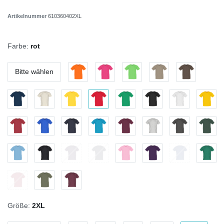
Artikelnummer
610360402XL
Farbe:
rot
Bitte wählen
Größe:
2XL