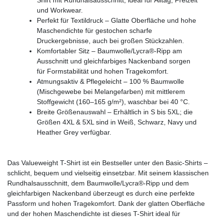
und Workwear.
Perfekt für Textildruck – Glatte Oberfläche und hohe
Maschendichte für gestochen scharfe
Druckergebnisse, auch bei großen Stückzahlen.
Komfortabler Sitz – Baumwolle/Lycra®-Ripp am
Ausschnitt und gleichfarbiges Nackenband sorgen
für Formstabilität und hohen Tragekomfort.
Atmungsaktiv & Pflegeleicht – 100 % Baumwolle
(Mischgewebe bei Melangefarben) mit mittlerem
Stoffgewicht (160–165 g/m²), waschbar bei 40 °C.
Breite Größenauswahl – Erhältlich in S bis 5XL; die
Größen 4XL & 5XL sind in Weiß, Schwarz, Navy und
Heather Grey verfügbar.
Das Valueweight T-Shirt ist ein Bestseller unter den Basic-Shirts –
schlicht, bequem und vielseitig einsetzbar. Mit seinem klassischen
Rundhalsausschnitt, dem Baumwolle/Lycra®-Ripp und dem
gleichfarbigen Nackenband überzeugt es durch eine perfekte
Passform und hohen Tragekomfort. Dank der glatten Oberfläche
und der hohen Maschendichte ist dieses T-Shirt ideal für