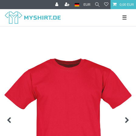
EUR
0,00 EUR
☰