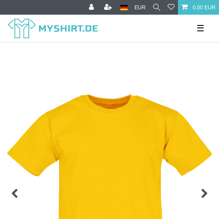
EUR
0,00 EUR
☰