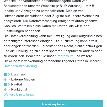
Website und verarbeiten personenbezogene Daten von
Besucher:innen unserer Webseite (z.B. IP-Adresse), um z.B.
Kontakt
Vertrag widerrufen
Inhalte und Anzeigen zu personalisieren, Medien von
Drittanbietern einzubinden oder Zugriffe auf unsere Website zu
analysieren. Die Datenverarbeitung erfolgt erst durch gesetzte
Cookies. Wir teilen diese Daten mit Dritten, die wir in den
Jetzt anmelden und auf dem Laufenden
Einstellungen benennen.
Die Datenverarbeitung kann mit Einwilligung oder aufgrund eines
bleiben!
berechtigten Interesses erfolgen. Die Zustimmung kann erteilt
oder abgelehnt werden. Es besteht das Recht, nicht einzuwilligen
Sie wollen keine Neuigkeiten verpassen?
und die Einwilligung zu einem späteren Zeitpunkt zu ändern oder
zu widerrufen. Beachten Sie unser
Impressum
und weitere
Dann melden Sie sich noch heute zu unserem Newsletter an:
Hinweise zur Verwendung personenbezogener Daten in unserer
Daten­schutz­erklärung
.
VORNAME
NACHNAME
Essenziell
Externe Medien
Newsletter
E-MAIL **
PayPal
Honig
Funktional
Ich stimme zu, dass meine personenbezogenen Daten genutzt werden, um
Weitere Einstellungen
werbliche E-Mails zu erhalten, und weiß, dass ich dies jederzeit widerrufen kann.**
Alle akzeptieren