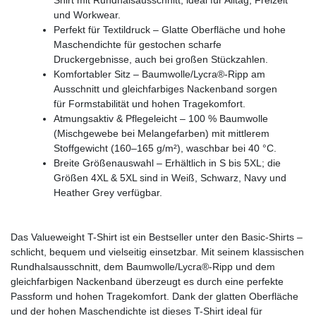
und Workwear.
Perfekt für Textildruck – Glatte Oberfläche und hohe
Maschendichte für gestochen scharfe
Druckergebnisse, auch bei großen Stückzahlen.
Komfortabler Sitz – Baumwolle/Lycra®-Ripp am
Ausschnitt und gleichfarbiges Nackenband sorgen
für Formstabilität und hohen Tragekomfort.
Atmungsaktiv & Pflegeleicht – 100 % Baumwolle
(Mischgewebe bei Melangefarben) mit mittlerem
Stoffgewicht (160–165 g/m²), waschbar bei 40 °C.
Breite Größenauswahl – Erhältlich in S bis 5XL; die
Größen 4XL & 5XL sind in Weiß, Schwarz, Navy und
Heather Grey verfügbar.
Das Valueweight T-Shirt ist ein Bestseller unter den Basic-Shirts –
schlicht, bequem und vielseitig einsetzbar. Mit seinem klassischen
Rundhalsausschnitt, dem Baumwolle/Lycra®-Ripp und dem
gleichfarbigen Nackenband überzeugt es durch eine perfekte
Passform und hohen Tragekomfort. Dank der glatten Oberfläche
und der hohen Maschendichte ist dieses T-Shirt ideal für