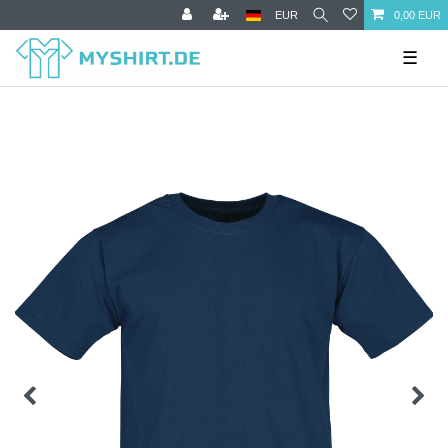
EUR
0,00 EUR
☰