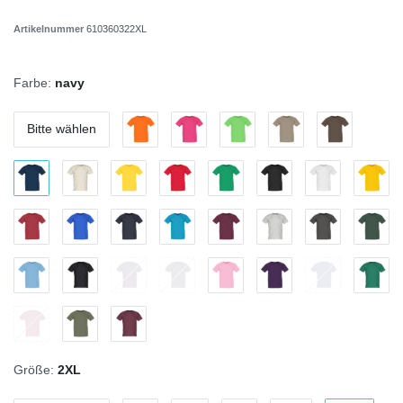
Artikelnummer
610360322XL
Farbe:
navy
Bitte wählen
Größe:
2XL