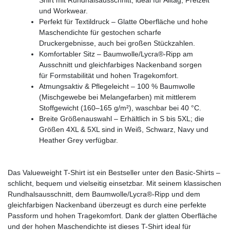
und Workwear.
Perfekt für Textildruck – Glatte Oberfläche und hohe
Maschendichte für gestochen scharfe
Druckergebnisse, auch bei großen Stückzahlen.
Komfortabler Sitz – Baumwolle/Lycra®-Ripp am
Ausschnitt und gleichfarbiges Nackenband sorgen
für Formstabilität und hohen Tragekomfort.
Atmungsaktiv & Pflegeleicht – 100 % Baumwolle
(Mischgewebe bei Melangefarben) mit mittlerem
Stoffgewicht (160–165 g/m²), waschbar bei 40 °C.
Breite Größenauswahl – Erhältlich in S bis 5XL; die
Größen 4XL & 5XL sind in Weiß, Schwarz, Navy und
Heather Grey verfügbar.
Das Valueweight T-Shirt ist ein Bestseller unter den Basic-Shirts –
schlicht, bequem und vielseitig einsetzbar. Mit seinem klassischen
Rundhalsausschnitt, dem Baumwolle/Lycra®-Ripp und dem
gleichfarbigen Nackenband überzeugt es durch eine perfekte
Passform und hohen Tragekomfort. Dank der glatten Oberfläche
und der hohen Maschendichte ist dieses T-Shirt ideal für