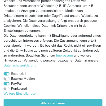
Website und verarbeiten personenbezogene Daten von
Besucher:innen unserer Webseite (z.B. IP-Adresse), um z.B.
Kontakt
Vertrag widerrufen
Inhalte und Anzeigen zu personalisieren, Medien von
Drittanbietern einzubinden oder Zugriffe auf unsere Website zu
analysieren. Die Datenverarbeitung erfolgt erst durch gesetzte
Cookies. Wir teilen diese Daten mit Dritten, die wir in den
Jetzt anmelden und auf dem Laufenden
Einstellungen benennen.
Die Datenverarbeitung kann mit Einwilligung oder aufgrund eines
bleiben!
berechtigten Interesses erfolgen. Die Zustimmung kann erteilt
oder abgelehnt werden. Es besteht das Recht, nicht einzuwilligen
Sie wollen keine Neuigkeiten verpassen?
und die Einwilligung zu einem späteren Zeitpunkt zu ändern oder
zu widerrufen. Beachten Sie unser
Impressum
und weitere
Dann melden Sie sich noch heute zu unserem Newsletter an:
Hinweise zur Verwendung personenbezogener Daten in unserer
Daten­schutz­erklärung
.
VORNAME
NACHNAME
Essenziell
Externe Medien
Newsletter
E-MAIL **
PayPal
Honig
Funktional
Ich stimme zu, dass meine personenbezogenen Daten genutzt werden, um
Weitere Einstellungen
werbliche E-Mails zu erhalten, und weiß, dass ich dies jederzeit widerrufen kann.**
Alle akzeptieren