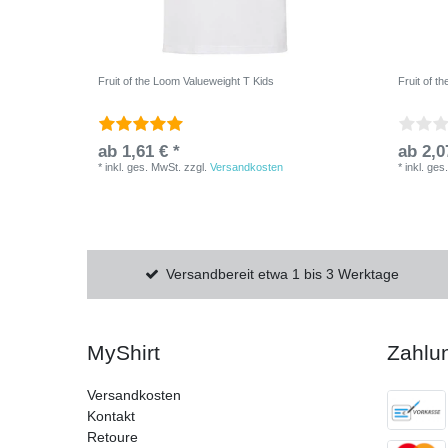
Fruit of the Loom Valueweight T Kids
Fruit of t
ab 1,61 € *
ab 2,0
*
inkl. ges. MwSt.
zzgl.
Versandkosten
*
inkl. ges
Versandbereit etwa 1 bis 3 Werktage
MyShirt
Zahlu
Versandkosten
Kontakt
Retoure