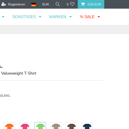
Registrieren
EUR
0
0,00 EUR
SONSTIGES
MARKEN
% SALE
 Valueweight T-Shirt
60LMXL