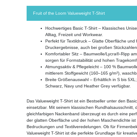
Fruit of the Loom Valueweight T-Shirt
Hochwertiges Basic T-Shirt – Klassisches Unisex
Alltag, Freizeit und Workwear.
Perfekt für Textildruck – Glatte Oberfläche un
Druckergebnisse, auch bei großen Stückzahlen
Komfortabler Sitz – Baumwolle/Lycra®-Ripp am
sorgen für Formstabilität und hohen Tragekomf
Atmungsaktiv & Pflegeleicht – 100 % Baumwoll
mittlerem Stoffgewicht (160–165 g/m²), waschb
Breite Größenauswahl – Erhältlich in S bis 5XL
Schwarz, Navy und Heather Grey verfügbar.
Das Valueweight T-Shirt ist ein Bestseller unter den Basic
einsetzbar. Mit seinem klassischen Rundhalsausschnitt
gleichfarbigen Nackenband überzeugt es durch eine per
der glatten Oberfläche und der hohen Maschendichte ist di
Bedruckungen und Textilveredelungen. Ob für Firmenbekl
Valueweight T-Shirt ist die perfekte Grundlage für kreat