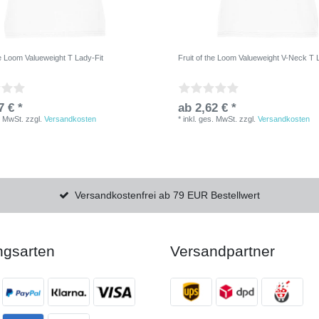
he Loom Valueweight T Lady-Fit
Fruit of the Loom Valueweight V-Neck T 
7 € *
ab 2,62 € *
. MwSt.
zzgl.
Versandkosten
*
inkl. ges. MwSt.
zzgl.
Versandkosten
Versandkostenfrei ab 79 EUR Bestellwert
ngsarten
Versandpartner