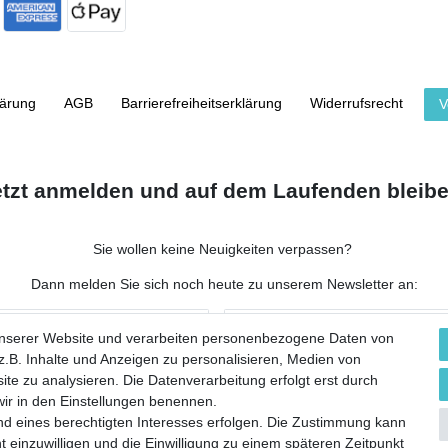
lärung
AGB
Barrierefreiheitserklärung
Widerrufs­recht
V
etzt anmelden und auf dem Laufenden bleibe
Sie wollen keine Neuigkeiten verpassen?
Dann melden Sie sich noch heute zu unserem Newsletter an:
NACHNAME
unserer Website und verarbeiten personenbezogene Daten von
.B. Inhalte und Anzeigen zu personalisieren, Medien von
ite zu analysieren. Die Datenverarbeitung erfolgt erst durch
 wir in den Einstellungen benennen.
nd eines berechtigten Interesses erfolgen. Die Zustimmung kann
 werbliche E-Mails zu erhalten, und weiß, dass ich dies jederzeit widerrufen kann.**
t einzuwilligen und die Einwilligung zu einem späteren Zeitpunkt