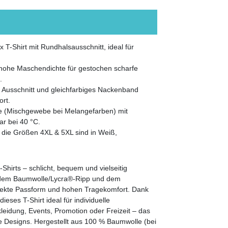
 T-Shirt mit Rundhalsausschnitt, ideal für
d hohe Maschendichte für gestochen scharfe
.
 Ausschnitt und gleichfarbiges Nackenband
ort.
e (Mischgewebe bei Melangefarben) mit
ar bei 40 °C.
; die Größen 4XL & 5XL sind in Weiß,
-Shirts – schlicht, bequem und vielseitig
, dem Baumwolle/Lycra®-Ripp und dem
fekte Passform und hohen Tragekomfort. Dank
eses T-Shirt ideal für individuelle
eidung, Events, Promotion oder Freizeit – das
ive Designs. Hergestellt aus 100 % Baumwolle (bei