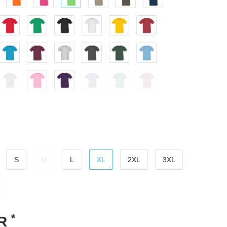
S
M
L
XL
2XL
3XL
*
UR