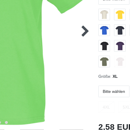
Größe:
XL
Bitte wählen
4XL
5XL
2,58 E