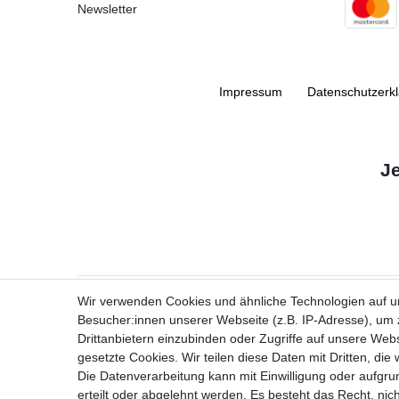
Newsletter
Impressum
Daten­schutz­erk
J
VORNAME
Wir verwenden Cookies und ähnliche Technologien auf 
Besucher:innen unserer Webseite (z.B. IP-Adresse), um z
Newsletter
E-MAIL **
Drittanbietern einzubinden oder Zugriffe auf unsere Webs
Honig
gesetzte Cookies. Wir teilen diese Daten mit Dritten, die
Die Datenverarbeitung kann mit Einwilligung oder aufgru
Ich stimme zu, dass meine personenbezogenen Daten genutzt werden, um
erteilt oder abgelehnt werden. Es besteht das Recht, nich