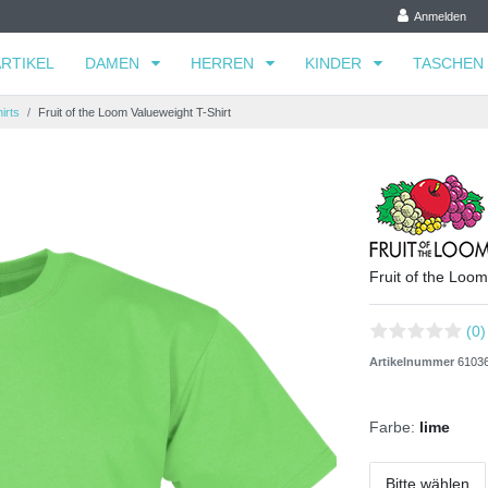
Anmelden
RTIKEL
DAMEN
HERREN
KINDER
TASCHEN
irts
Fruit of the Loom Valueweight T-Shirt
Fruit of the Loom
(0)
Artikelnummer
6103
Farbe:
lime
Bitte wählen