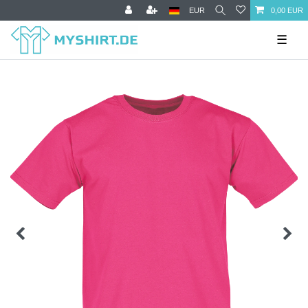
EUR
0,00 EUR
☰