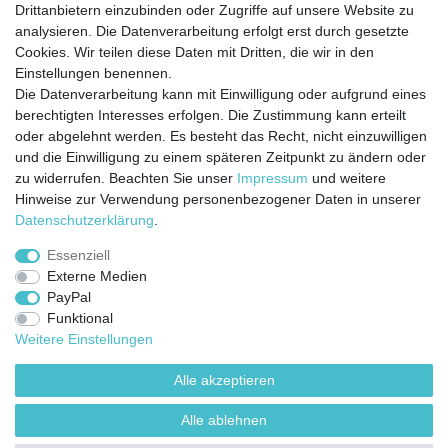
Drittanbietern einzubinden oder Zugriffe auf unsere Website zu
analysieren. Die Datenverarbeitung erfolgt erst durch gesetzte
Cookies. Wir teilen diese Daten mit Dritten, die wir in den
Jetzt anmelden und auf dem Laufenden
Einstellungen benennen.
Die Datenverarbeitung kann mit Einwilligung oder aufgrund eines
bleiben!
berechtigten Interesses erfolgen. Die Zustimmung kann erteilt
oder abgelehnt werden. Es besteht das Recht, nicht einzuwilligen
Sie wollen keine Neuigkeiten verpassen?
und die Einwilligung zu einem späteren Zeitpunkt zu ändern oder
zu widerrufen. Beachten Sie unser
Impressum
und weitere
Dann melden Sie sich noch heute zu unserem Newsletter an:
Hinweise zur Verwendung personenbezogener Daten in unserer
Daten­schutz­erklärung
.
VORNAME
NACHNAME
Essenziell
Externe Medien
Newsletter
E-MAIL **
PayPal
Honig
Funktional
Ich stimme zu, dass meine personenbezogenen Daten genutzt werden, um
Weitere Einstellungen
werbliche E-Mails zu erhalten, und weiß, dass ich dies jederzeit widerrufen kann.**
Alle akzeptieren
Abonnieren
Alle ablehnen
** Hierbei handelt es sich um ein Pflichtfeld.