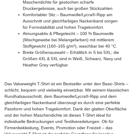
Maschendichte für gestochen scharfe
Druckergebnisse, auch bei großen Stückzahlen.
Komfortabler Sitz – Baumwolle/Lycra®-Ripp am
Ausschnitt und gleichfarbiges Nackenband sorgen
für Formstabilität und hohen Tragekomfort.
Atmungsaktiv & Pflegeleicht – 100 % Baumwolle
(Mischgewebe bei Melangefarben) mit mittlerem
Stoffgewicht (160–165 g/m²), waschbar bei 40 °C.
Breite Größenauswahl – Erhältlich in S bis 5XL; die
Größen 4XL & 5XL sind in Weiß, Schwarz, Navy und
Heather Grey verfügbar.
Das Valueweight T-Shirt ist ein Bestseller unter den Basic-Shirts –
schlicht, bequem und vielseitig einsetzbar. Mit seinem klassischen
Rundhalsausschnitt, dem Baumwolle/Lycra®-Ripp und dem
gleichfarbigen Nackenband überzeugt es durch eine perfekte
Passform und hohen Tragekomfort. Dank der glatten Oberfläche
und der hohen Maschendichte ist dieses T-Shirt ideal für
individuelle Bedruckungen und Textilveredelungen. Ob für
Firmenbekleidung, Events, Promotion oder Freizeit – das
Valueweight T-Shirt ist die perfekte Grundlage für kreative