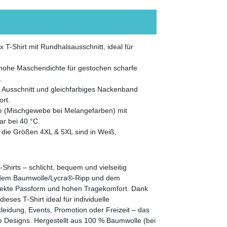
 T-Shirt mit Rundhalsausschnitt, ideal für
d hohe Maschendichte für gestochen scharfe
.
 Ausschnitt und gleichfarbiges Nackenband
ort.
e (Mischgewebe bei Melangefarben) mit
ar bei 40 °C.
; die Größen 4XL & 5XL sind in Weiß,
-Shirts – schlicht, bequem und vielseitig
, dem Baumwolle/Lycra®-Ripp und dem
fekte Passform und hohen Tragekomfort. Dank
eses T-Shirt ideal für individuelle
eidung, Events, Promotion oder Freizeit – das
ive Designs. Hergestellt aus 100 % Baumwolle (bei