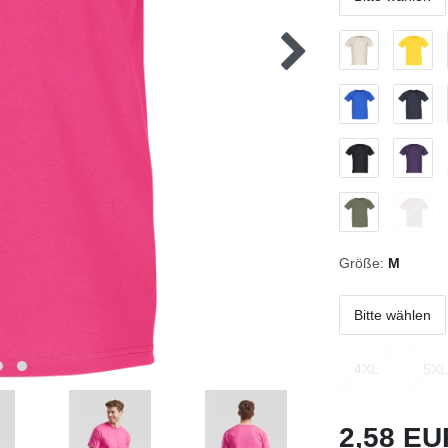
Größe:
M
Bitte wählen
4XL
5XL
2,58 E