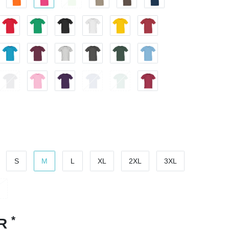
S
M
L
XL
2XL
3XL
*
UR