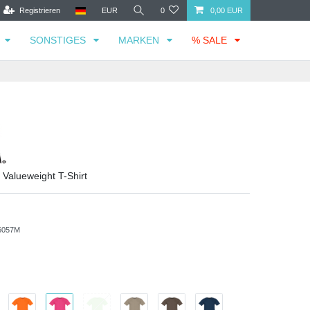
Registrieren
EUR
0
0,00 EUR
SONSTIGES
MARKEN
% SALE
 Valueweight T-Shirt
6057M