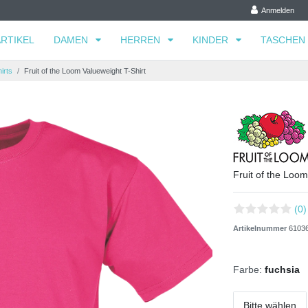
Anmelden
RTIKEL
DAMEN
HERREN
KINDER
TASCHEN
irts
Fruit of the Loom Valueweight T-Shirt
Fruit of the Loom
(0)
Artikelnummer
6103
Farbe:
fuchsia
Bitte wählen