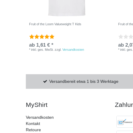
Fruit of the Loom Valueweight T Kids
Fruit of t
ab 1,61 € *
ab 2,0
*
inkl. ges. MwSt.
zzgl.
Versandkosten
*
inkl. ges
Versandbereit etwa 1 bis 3 Werktage
MyShirt
Zahlu
Versandkosten
Kontakt
Retoure