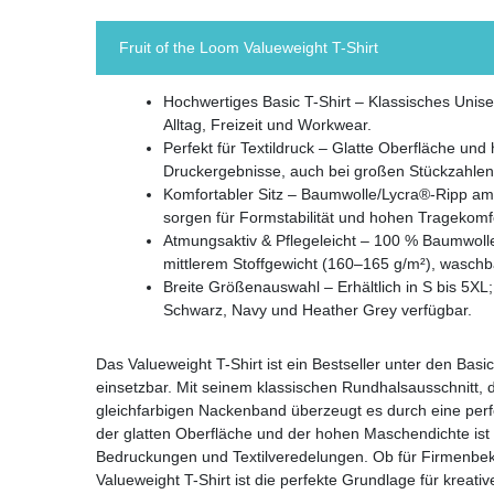
Fruit of the Loom Valueweight T-Shirt
Hochwertiges Basic T-Shirt – Klassisches Unisex
Alltag, Freizeit und Workwear.
Perfekt für Textildruck – Glatte Oberfläche un
Druckergebnisse, auch bei großen Stückzahlen
Komfortabler Sitz – Baumwolle/Lycra®-Ripp am
sorgen für Formstabilität und hohen Tragekomf
Atmungsaktiv & Pflegeleicht – 100 % Baumwoll
mittlerem Stoffgewicht (160–165 g/m²), waschb
Breite Größenauswahl – Erhältlich in S bis 5XL
Schwarz, Navy und Heather Grey verfügbar.
Das Valueweight T-Shirt ist ein Bestseller unter den Basic
einsetzbar. Mit seinem klassischen Rundhalsausschnitt
gleichfarbigen Nackenband überzeugt es durch eine per
der glatten Oberfläche und der hohen Maschendichte ist di
Bedruckungen und Textilveredelungen. Ob für Firmenbekl
Valueweight T-Shirt ist die perfekte Grundlage für kreat