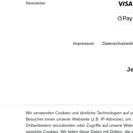
Newsletter
Impressum
Daten­schutz­erk
J
VORNAME
Wir verwenden Cookies und ähnliche Technologien auf 
Besucher:innen unserer Webseite (z.B. IP-Adresse), um z
Newsletter
E-MAIL **
Drittanbietern einzubinden oder Zugriffe auf unsere Webs
Honig
gesetzte Cookies. Wir teilen diese Daten mit Dritten, die