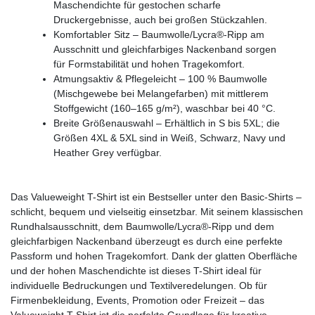
Maschendichte für gestochen scharfe
Druckergebnisse, auch bei großen Stückzahlen.
Komfortabler Sitz – Baumwolle/Lycra®-Ripp am
Ausschnitt und gleichfarbiges Nackenband sorgen
für Formstabilität und hohen Tragekomfort.
Atmungsaktiv & Pflegeleicht – 100 % Baumwolle
(Mischgewebe bei Melangefarben) mit mittlerem
Stoffgewicht (160–165 g/m²), waschbar bei 40 °C.
Breite Größenauswahl – Erhältlich in S bis 5XL; die
Größen 4XL & 5XL sind in Weiß, Schwarz, Navy und
Heather Grey verfügbar.
Das Valueweight T-Shirt ist ein Bestseller unter den Basic-Shirts –
schlicht, bequem und vielseitig einsetzbar. Mit seinem klassischen
Rundhalsausschnitt, dem Baumwolle/Lycra®-Ripp und dem
gleichfarbigen Nackenband überzeugt es durch eine perfekte
Passform und hohen Tragekomfort. Dank der glatten Oberfläche
und der hohen Maschendichte ist dieses T-Shirt ideal für
individuelle Bedruckungen und Textilveredelungen. Ob für
Firmenbekleidung, Events, Promotion oder Freizeit – das
Valueweight T-Shirt ist die perfekte Grundlage für kreative