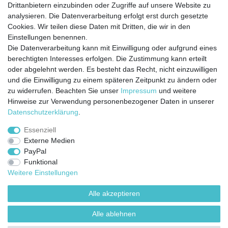
Drittanbietern einzubinden oder Zugriffe auf unsere Website zu
analysieren. Die Datenverarbeitung erfolgt erst durch gesetzte
Cookies. Wir teilen diese Daten mit Dritten, die wir in den
Jetzt anmelden und auf dem Laufenden
Einstellungen benennen.
Die Datenverarbeitung kann mit Einwilligung oder aufgrund eines
bleiben!
berechtigten Interesses erfolgen. Die Zustimmung kann erteilt
oder abgelehnt werden. Es besteht das Recht, nicht einzuwilligen
Sie wollen keine Neuigkeiten verpassen?
und die Einwilligung zu einem späteren Zeitpunkt zu ändern oder
zu widerrufen. Beachten Sie unser
Impressum
und weitere
Dann melden Sie sich noch heute zu unserem Newsletter an:
Hinweise zur Verwendung personenbezogener Daten in unserer
Daten­schutz­erklärung
.
VORNAME
NACHNAME
Essenziell
Externe Medien
Newsletter
E-MAIL **
PayPal
Honig
Funktional
Ich stimme zu, dass meine personenbezogenen Daten genutzt werden, um
Weitere Einstellungen
werbliche E-Mails zu erhalten, und weiß, dass ich dies jederzeit widerrufen kann.**
Alle akzeptieren
Abonnieren
Alle ablehnen
** Hierbei handelt es sich um ein Pflichtfeld.