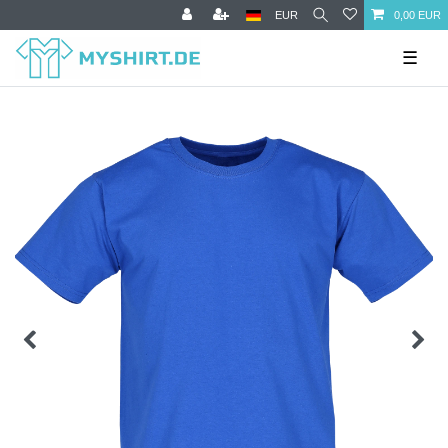
EUR
0,00 EUR
☰