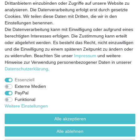
Drittanbietern einzubinden oder Zugriffe auf unsere Website zu
analysieren. Die Datenverarbeitung erfolgt erst durch gesetzte
Cookies. Wir teilen diese Daten mit Dritten, die wir in den
Jetzt anmelden und auf dem Laufenden
Einstellungen benennen.
Die Datenverarbeitung kann mit Einwilligung oder aufgrund eines
bleiben!
berechtigten Interesses erfolgen. Die Zustimmung kann erteilt
oder abgelehnt werden. Es besteht das Recht, nicht einzuwilligen
Sie wollen keine Neuigkeiten verpassen?
und die Einwilligung zu einem späteren Zeitpunkt zu ändern oder
zu widerrufen. Beachten Sie unser
Impressum
und weitere
Dann melden Sie sich noch heute zu unserem Newsletter an:
Hinweise zur Verwendung personenbezogener Daten in unserer
Daten­schutz­erklärung
.
VORNAME
NACHNAME
Essenziell
Externe Medien
Newsletter
E-MAIL **
PayPal
Honig
Funktional
Ich stimme zu, dass meine personenbezogenen Daten genutzt werden, um
Weitere Einstellungen
werbliche E-Mails zu erhalten, und weiß, dass ich dies jederzeit widerrufen kann.**
Alle akzeptieren
Abonnieren
Alle ablehnen
** Hierbei handelt es sich um ein Pflichtfeld.