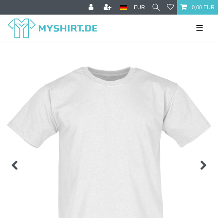
EUR
0,00 EUR
☰