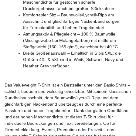
Maschendichte für gestochen scharfe
Druckergebnisse, auch bei großen Stückzahlen.
Komfortabler Sitz – Baumwolle/Lycra®-Ripp am
Ausschnitt und gleichfarbiges Nackenband sorgen
für Formstabilität und hohen Tragekomfort.
Atmungsaktiv & Pflegeleicht – 100 % Baumwolle
(Mischgewebe bei Melangefarben) mit mittlerem
Stoffgewicht (160–165 g/m²), waschbar bei 40 °C.
Breite Größenauswahl – Erhältlich in S bis 5XL; die
Größen 4XL & 5XL sind in Weiß, Schwarz, Navy und
Heather Grey verfügbar.
Das Valueweight T-Shirt ist ein Bestseller unter den Basic-Shirts –
schlicht, bequem und vielseitig einsetzbar. Mit seinem klassischen
Rundhalsausschnitt, dem Baumwolle/Lycra®-Ripp und dem
gleichfarbigen Nackenband überzeugt es durch eine perfekte
Passform und hohen Tragekomfort. Dank der glatten Oberfläche
und der hohen Maschendichte ist dieses T-Shirt ideal für
individuelle Bedruckungen und Textilveredelungen. Ob für
Firmenbekleidung, Events, Promotion oder Freizeit – das
Valueweight T-Shirt ist die perfekte Grundlage für kreative