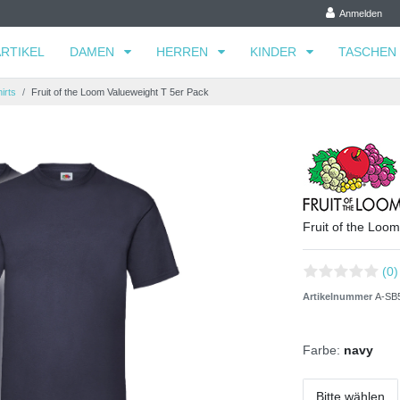
Anmelden
RTIKEL
DAMEN
HERREN
KINDER
TASCHEN
irts
Fruit of the Loom Valueweight T 5er Pack
Fruit of the Loo
(0)
Artikelnummer
A-SB
Farbe:
navy
Bitte wählen