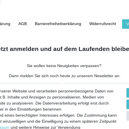
lärung
AGB
Barrierefreiheitserklärung
Widerrufs­recht
V
etzt anmelden und auf dem Laufenden bleibe
Sie wollen keine Neuigkeiten verpassen?
Dann melden Sie sich noch heute zu unserem Newsletter an:
NACHNAME
unserer Website und verarbeiten personenbezogene Daten von
.B. Inhalte und Anzeigen zu personalisieren, Medien von
ite zu analysieren. Die Datenverarbeitung erfolgt erst durch
 wir in den Einstellungen benennen.
nd eines berechtigten Interesses erfolgen. Die Zustimmung kann
 werbliche E-Mails zu erhalten, und weiß, dass ich dies jederzeit widerrufen kann.**
t einzuwilligen und die Einwilligung zu einem späteren Zeitpunkt
essum
und weitere Hinweise zur Verwendung