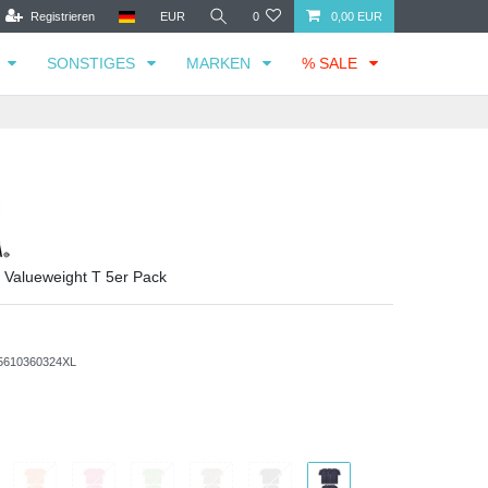
Registrieren
EUR
0
0,00 EUR
SONSTIGES
MARKEN
% SALE
m Valueweight T 5er Pack
5610360324XL