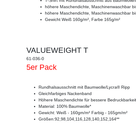
T-Shirt mit Rundhalsausschnitt aus Baumwolle
höhere Maschendichte, Maschinenwaschbar bi
höhere Maschendichte, Maschinenwaschbar bi
Gewicht Weiß 160g/m², Farbe 165g/m²
VALUEWEIGHT T
61-036-0
5er Pack
Rundhalsausschnitt mit Baumwolle/Lycra® Ripp
Gleichfarbiges Nackenband
Höhere Maschendichte für bessere Bedruckbarkei
Material: 100% Baumwolle*
Gewicht: Weiß - 160gm/m² Farbig - 165gm/m²
Größen:92,98,104,116,128,140,152,164**