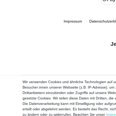
Impressum
Daten­schutz­erk
J
VORNAME
Wir verwenden Cookies und ähnliche Technologien auf 
Besucher:innen unserer Webseite (z.B. IP-Adresse), um z
Newsletter
E-MAIL **
Drittanbietern einzubinden oder Zugriffe auf unsere Webs
Honig
gesetzte Cookies. Wir teilen diese Daten mit Dritten, die
Die Datenverarbeitung kann mit Einwilligung oder aufgru
Ich stimme zu, dass meine personenbezogenen Daten genutzt werden, um
erteilt oder abgelehnt werden. Es besteht das Recht, nich
zu ändern oder zu widerrufen. Beachten Sie unser
Impr