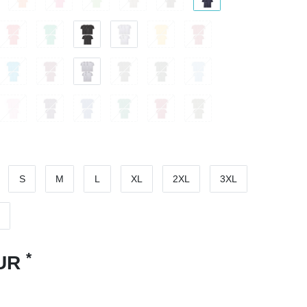
S
M
L
XL
2XL
3XL
*
EUR