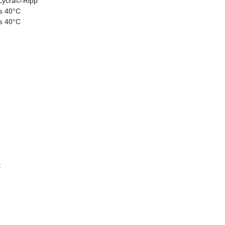
/Lycra©-Ripp
s 40°C
s 40°C
t