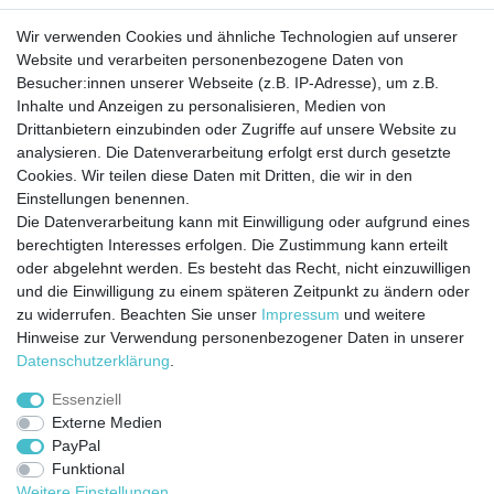
Barrierefreiheitserklärung
Widerrufs­recht
Wir verwenden Cookies und ähnliche Technologien auf unserer
Website und verarbeiten personenbezogene Daten von
Besucher:innen unserer Webseite (z.B. IP-Adresse), um z.B.
Kontakt
Vertrag widerrufen
Inhalte und Anzeigen zu personalisieren, Medien von
Drittanbietern einzubinden oder Zugriffe auf unsere Website zu
analysieren. Die Datenverarbeitung erfolgt erst durch gesetzte
Cookies. Wir teilen diese Daten mit Dritten, die wir in den
Jetzt anmelden und auf dem Laufenden
Einstellungen benennen.
Die Datenverarbeitung kann mit Einwilligung oder aufgrund eines
bleiben!
berechtigten Interesses erfolgen. Die Zustimmung kann erteilt
oder abgelehnt werden. Es besteht das Recht, nicht einzuwilligen
Sie wollen keine Neuigkeiten verpassen?
und die Einwilligung zu einem späteren Zeitpunkt zu ändern oder
zu widerrufen. Beachten Sie unser
Impressum
und weitere
Dann melden Sie sich noch heute zu unserem Newsletter an:
Hinweise zur Verwendung personenbezogener Daten in unserer
Daten­schutz­erklärung
.
VORNAME
NACHNAME
Essenziell
Externe Medien
Newsletter
E-MAIL **
PayPal
Honig
Funktional
Ich stimme zu, dass meine personenbezogenen Daten genutzt werden, um
Weitere Einstellungen