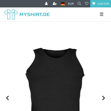
EUR
0,00 EUR
☰