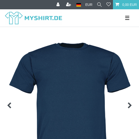
EUR
0,00 EUR
☰