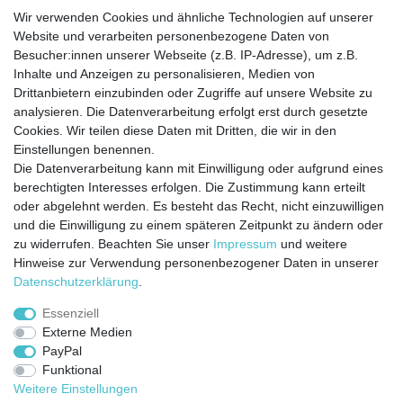
Barrierefreiheitserklärung
Widerrufs­recht
Wir verwenden Cookies und ähnliche Technologien auf unserer
Website und verarbeiten personenbezogene Daten von
Besucher:innen unserer Webseite (z.B. IP-Adresse), um z.B.
Kontakt
Vertrag widerrufen
Inhalte und Anzeigen zu personalisieren, Medien von
Drittanbietern einzubinden oder Zugriffe auf unsere Website zu
analysieren. Die Datenverarbeitung erfolgt erst durch gesetzte
Cookies. Wir teilen diese Daten mit Dritten, die wir in den
Jetzt anmelden und auf dem Laufenden
Einstellungen benennen.
Die Datenverarbeitung kann mit Einwilligung oder aufgrund eines
bleiben!
berechtigten Interesses erfolgen. Die Zustimmung kann erteilt
oder abgelehnt werden. Es besteht das Recht, nicht einzuwilligen
Sie wollen keine Neuigkeiten verpassen?
und die Einwilligung zu einem späteren Zeitpunkt zu ändern oder
zu widerrufen. Beachten Sie unser
Impressum
und weitere
Dann melden Sie sich noch heute zu unserem Newsletter an:
Hinweise zur Verwendung personenbezogener Daten in unserer
Daten­schutz­erklärung
.
VORNAME
NACHNAME
Essenziell
Externe Medien
Newsletter
E-MAIL **
PayPal
Honig
Funktional
Ich stimme zu, dass meine personenbezogenen Daten genutzt werden, um
Weitere Einstellungen
werbliche E-Mails zu erhalten, und weiß, dass ich dies jederzeit widerrufen kann.**