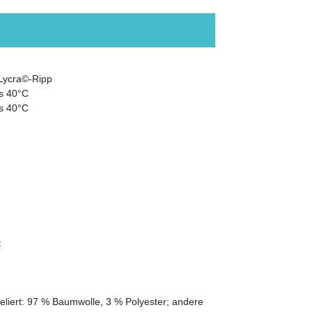
/Lycra©-Ripp
s 40°C
s 40°C
t
liert: 97 % Baumwolle, 3 % Polyester; andere