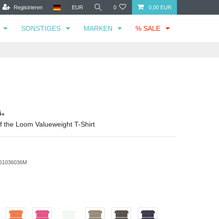
Registrieren
EUR
0
0,00 EUR
SONSTIGES
MARKEN
% SALE
of the Loom Valueweight T-Shirt
61036036M