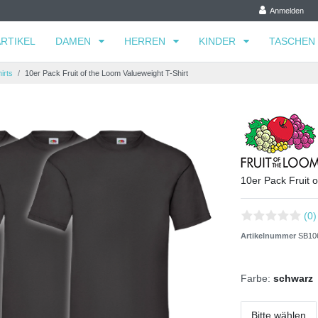
Anmelden
RTIKEL
DAMEN
HERREN
KINDER
TASCHEN
irts
10er Pack Fruit of the Loom Valueweight T-Shirt
10er Pack Fruit 
(0)
Artikelnummer
SB10
Farbe:
schwarz
Bitte wählen