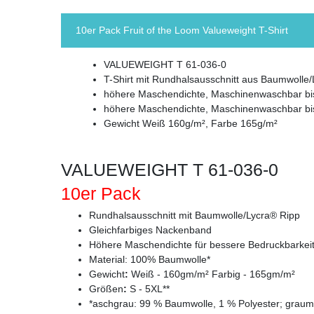
10er Pack Fruit of the Loom Valueweight T-Shirt
VALUEWEIGHT T 61-036-0
T-Shirt mit Rundhalsausschnitt aus Baumwolle
höhere Maschendichte, Maschinenwaschbar bi
höhere Maschendichte, Maschinenwaschbar bi
Gewicht Weiß 160g/m², Farbe 165g/m²
VALUEWEIGHT T 61-036-0
10er Pack
Rundhalsausschnitt mit Baumwolle/Lycra® Ripp
Gleichfarbiges Nackenband
Höhere Maschendichte für bessere Bedruckbarkei
Material: 100% Baumwolle*
Gewicht
:
Weiß - 160gm/m² Farbig - 165gm/m²
Größen
:
S - 5XL**
*aschgrau: 99 % Baumwolle, 1 % Polyester; graume