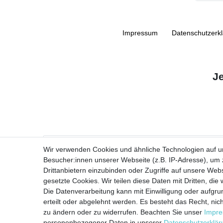
Impressum
Daten­schutz­erk
J
VORNAME
Wir verwenden Cookies und ähnliche Technologien auf 
Besucher:innen unserer Webseite (z.B. IP-Adresse), um z
Newsletter
E-MAIL **
Drittanbietern einzubinden oder Zugriffe auf unsere Webs
Honig
gesetzte Cookies. Wir teilen diese Daten mit Dritten, die
Die Datenverarbeitung kann mit Einwilligung oder aufgru
Ich stimme zu, dass meine personenbezogenen Daten genutzt werden, um
erteilt oder abgelehnt werden. Es besteht das Recht, nich
zu ändern oder zu widerrufen. Beachten Sie unser
Impr
personenbezogener Daten in unserer
Daten­schutz­erklä