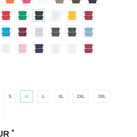
S
M
L
XL
2XL
3XL
*
EUR