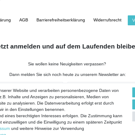
lärung
AGB
Barrierefreiheitserklärung
Widerrufs­recht
V
etzt anmelden und auf dem Laufenden bleibe
Sie wollen keine Neuigkeiten verpassen?
Dann melden Sie sich noch heute zu unserem Newsletter an:
NACHNAME
unserer Website und verarbeiten personenbezogene Daten von
.B. Inhalte und Anzeigen zu personalisieren, Medien von
ite zu analysieren. Die Datenverarbeitung erfolgt erst durch
 wir in den Einstellungen benennen.
nd eines berechtigten Interesses erfolgen. Die Zustimmung kann
 werbliche E-Mails zu erhalten, und weiß, dass ich dies jederzeit widerrufen kann.**
t einzuwilligen und die Einwilligung zu einem späteren Zeitpunkt
essum
und weitere Hinweise zur Verwendung
Abonnieren
rung
.