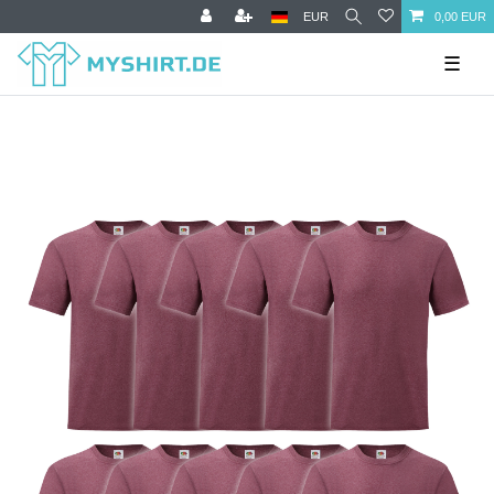
EUR
0,00 EUR
☰