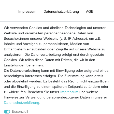
Impressum
Daten­schutz­erklärung
AGB
Barrierefreiheitserklärung
Widerrufs­recht
Wir verwenden Cookies und ähnliche Technologien auf unserer
Website und verarbeiten personenbezogene Daten von
Besucher:innen unserer Webseite (z.B. IP-Adresse), um z.B.
Kontakt
Vertrag widerrufen
Inhalte und Anzeigen zu personalisieren, Medien von
Drittanbietern einzubinden oder Zugriffe auf unsere Website zu
analysieren. Die Datenverarbeitung erfolgt erst durch gesetzte
Cookies. Wir teilen diese Daten mit Dritten, die wir in den
Jetzt anmelden und auf dem Laufenden
Einstellungen benennen.
Die Datenverarbeitung kann mit Einwilligung oder aufgrund eines
bleiben!
berechtigten Interesses erfolgen. Die Zustimmung kann erteilt
oder abgelehnt werden. Es besteht das Recht, nicht einzuwilligen
Sie wollen keine Neuigkeiten verpassen?
und die Einwilligung zu einem späteren Zeitpunkt zu ändern oder
zu widerrufen. Beachten Sie unser
Impressum
und weitere
Dann melden Sie sich noch heute zu unserem Newsletter an:
Hinweise zur Verwendung personenbezogener Daten in unserer
Daten­schutz­erklärung
.
VORNAME
NACHNAME
Essenziell