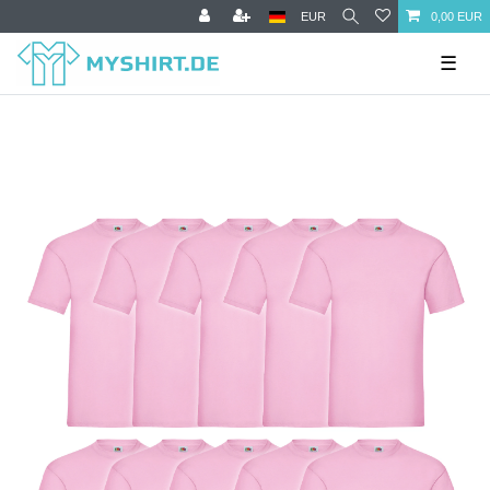
EUR
0,00 EUR
☰