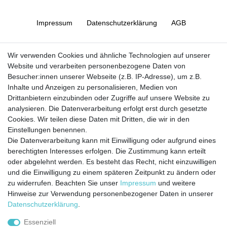
Impressum
Daten­schutz­erklärung
AGB
Barrierefreiheitserklärung
Widerrufs­recht
Wir verwenden Cookies und ähnliche Technologien auf unserer
Website und verarbeiten personenbezogene Daten von
Besucher:innen unserer Webseite (z.B. IP-Adresse), um z.B.
Kontakt
Vertrag widerrufen
Inhalte und Anzeigen zu personalisieren, Medien von
Drittanbietern einzubinden oder Zugriffe auf unsere Website zu
analysieren. Die Datenverarbeitung erfolgt erst durch gesetzte
Cookies. Wir teilen diese Daten mit Dritten, die wir in den
Jetzt anmelden und auf dem Laufenden
Einstellungen benennen.
Die Datenverarbeitung kann mit Einwilligung oder aufgrund eines
bleiben!
berechtigten Interesses erfolgen. Die Zustimmung kann erteilt
oder abgelehnt werden. Es besteht das Recht, nicht einzuwilligen
Sie wollen keine Neuigkeiten verpassen?
und die Einwilligung zu einem späteren Zeitpunkt zu ändern oder
zu widerrufen. Beachten Sie unser
Impressum
und weitere
Dann melden Sie sich noch heute zu unserem Newsletter an:
Hinweise zur Verwendung personenbezogener Daten in unserer
Daten­schutz­erklärung
.
VORNAME
NACHNAME
Essenziell