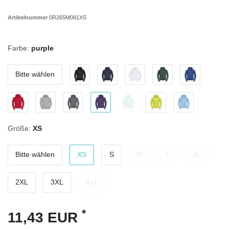
Artikelnummer
0R265M081XS
Farbe:
purple
Bitte wählen
Größe:
XS
Bitte wählen
XS
S
M
L
XL
2XL
3XL
4XL
*
11,43 EUR