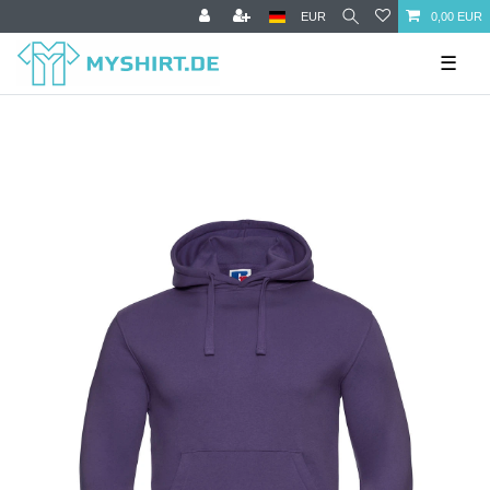
EUR
0,00 EUR
☰