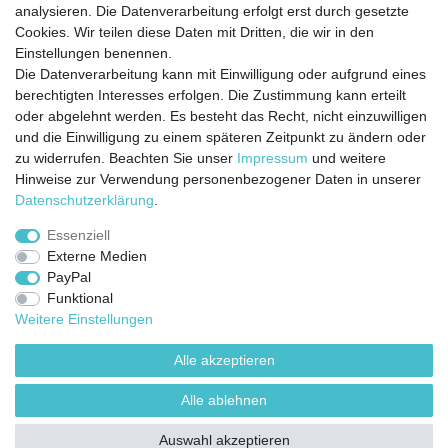
analysieren. Die Datenverarbeitung erfolgt erst durch gesetzte
Cookies. Wir teilen diese Daten mit Dritten, die wir in den
Jetzt anmelden und auf dem Laufenden
Einstellungen benennen.
Die Datenverarbeitung kann mit Einwilligung oder aufgrund eines
bleiben!
berechtigten Interesses erfolgen. Die Zustimmung kann erteilt
oder abgelehnt werden. Es besteht das Recht, nicht einzuwilligen
Sie wollen keine Neuigkeiten verpassen?
und die Einwilligung zu einem späteren Zeitpunkt zu ändern oder
zu widerrufen. Beachten Sie unser
Impressum
und weitere
Dann melden Sie sich noch heute zu unserem Newsletter an:
Hinweise zur Verwendung personenbezogener Daten in unserer
Daten­schutz­erklärung
.
VORNAME
NACHNAME
Essenziell
Externe Medien
Newsletter
E-MAIL **
PayPal
Honig
Funktional
Ich stimme zu, dass meine personenbezogenen Daten genutzt werden, um
Weitere Einstellungen
werbliche E-Mails zu erhalten, und weiß, dass ich dies jederzeit widerrufen kann.**
Alle akzeptieren
Abonnieren
Alle ablehnen
** Hierbei handelt es sich um ein Pflichtfeld.
Auswahl akzeptieren