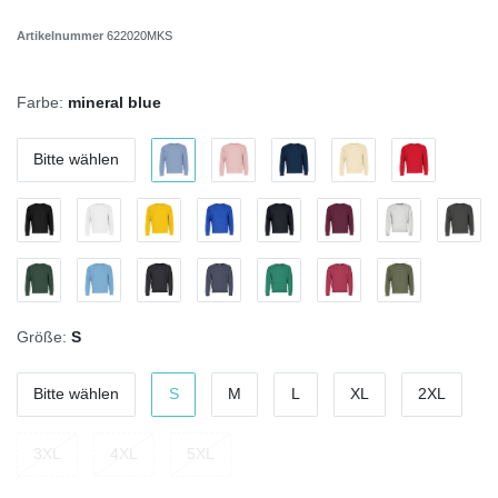
Artikelnummer
622020MKS
Farbe:
mineral blue
Bitte wählen
Größe:
S
Bitte wählen
S
M
L
XL
2XL
3XL
4XL
5XL