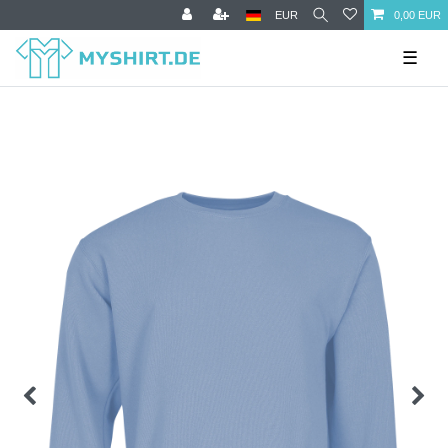
EUR
0,00 EUR
☰