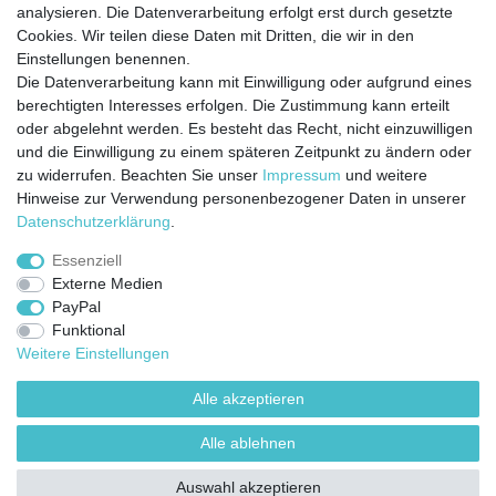
analysieren. Die Datenverarbeitung erfolgt erst durch gesetzte
Cookies. Wir teilen diese Daten mit Dritten, die wir in den
Jetzt anmelden und auf dem Laufenden
Einstellungen benennen.
Die Datenverarbeitung kann mit Einwilligung oder aufgrund eines
bleiben!
berechtigten Interesses erfolgen. Die Zustimmung kann erteilt
oder abgelehnt werden. Es besteht das Recht, nicht einzuwilligen
Sie wollen keine Neuigkeiten verpassen?
und die Einwilligung zu einem späteren Zeitpunkt zu ändern oder
zu widerrufen. Beachten Sie unser
Impressum
und weitere
Dann melden Sie sich noch heute zu unserem Newsletter an:
Hinweise zur Verwendung personenbezogener Daten in unserer
Daten­schutz­erklärung
.
VORNAME
NACHNAME
Essenziell
Externe Medien
Newsletter
E-MAIL **
PayPal
Honig
Funktional
Ich stimme zu, dass meine personenbezogenen Daten genutzt werden, um
Weitere Einstellungen
werbliche E-Mails zu erhalten, und weiß, dass ich dies jederzeit widerrufen kann.**
Alle akzeptieren
Abonnieren
Alle ablehnen
** Hierbei handelt es sich um ein Pflichtfeld.
Auswahl akzeptieren