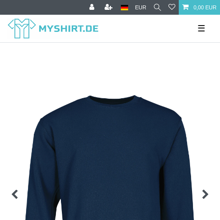
EUR
0,00 EUR
☰