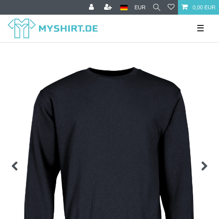
EUR
0,00 EUR
☰