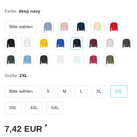
Farbe:
deep navy
Bitte wählen
Größe:
2XL
Bitte wählen
S
M
L
XL
2XL
3XL
4XL
5XL
*
7,42 EUR