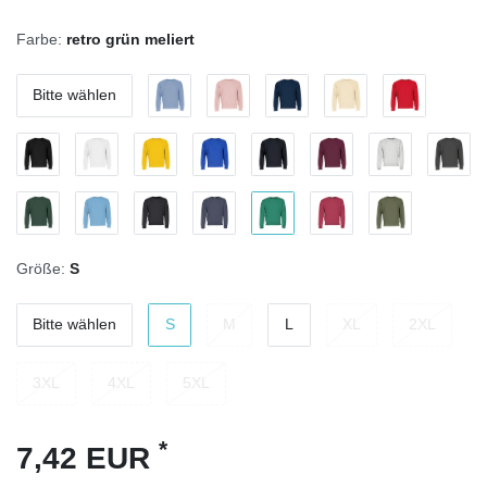
Farbe:
retro grün meliert
Bitte wählen
Größe:
S
Bitte wählen
S
M
L
XL
2XL
3XL
4XL
5XL
*
7,42 EUR