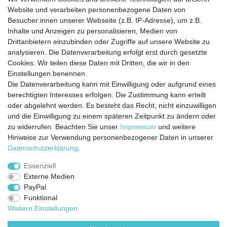
Website und verarbeiten personenbezogene Daten von
Besucher:innen unserer Webseite (z.B. IP-Adresse), um z.B.
Kontakt
Vertrag widerrufen
Inhalte und Anzeigen zu personalisieren, Medien von
Drittanbietern einzubinden oder Zugriffe auf unsere Website zu
analysieren. Die Datenverarbeitung erfolgt erst durch gesetzte
Cookies. Wir teilen diese Daten mit Dritten, die wir in den
Jetzt anmelden und auf dem Laufenden
Einstellungen benennen.
Die Datenverarbeitung kann mit Einwilligung oder aufgrund eines
bleiben!
berechtigten Interesses erfolgen. Die Zustimmung kann erteilt
oder abgelehnt werden. Es besteht das Recht, nicht einzuwilligen
Sie wollen keine Neuigkeiten verpassen?
und die Einwilligung zu einem späteren Zeitpunkt zu ändern oder
zu widerrufen. Beachten Sie unser
Impressum
und weitere
Dann melden Sie sich noch heute zu unserem Newsletter an:
Hinweise zur Verwendung personenbezogener Daten in unserer
Daten­schutz­erklärung
.
VORNAME
NACHNAME
Essenziell
Externe Medien
Newsletter
E-MAIL **
PayPal
Honig
Funktional
Ich stimme zu, dass meine personenbezogenen Daten genutzt werden, um
Weitere Einstellungen
werbliche E-Mails zu erhalten, und weiß, dass ich dies jederzeit widerrufen kann.**