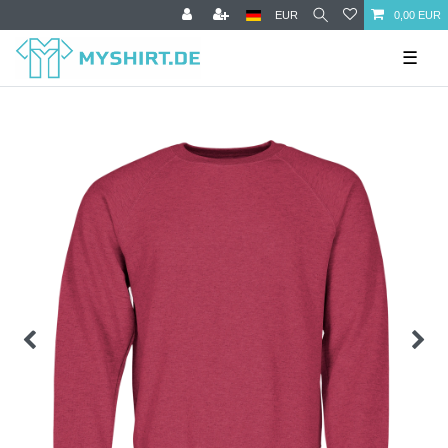
EUR
0,00 EUR
☰