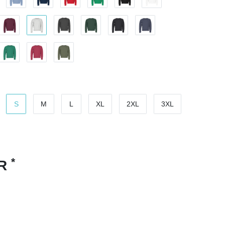
S
M
L
XL
2XL
3XL
*
UR