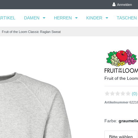
Anmelden
RTIKEL
DAMEN
HERREN
KINDER
TASCHEN
Fruit of the Loom Classic Raglan Sweat
Fruit of the Loo
(0)
Artikelnummer
6221
Farbe:
graumelie
Bitte wählen