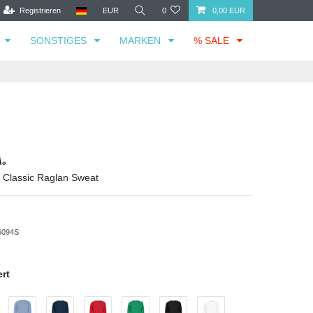
Registrieren
EUR
0
0,00 EUR
SONSTIGES
MARKEN
% SALE
m Classic Raglan Sweat
6094S
rt