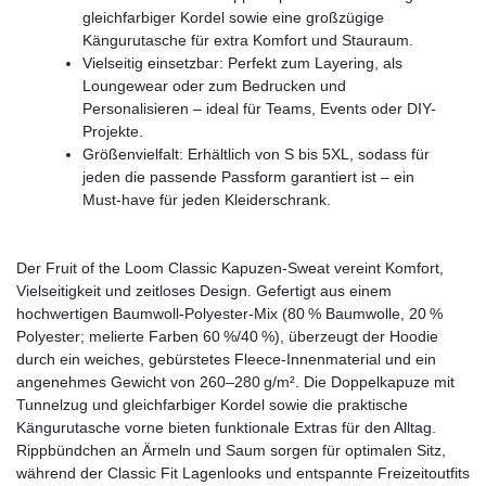
gleichfarbiger Kordel sowie eine großzügige
Kängurutasche für extra Komfort und Stauraum.
Vielseitig einsetzbar: Perfekt zum Layering, als
Loungewear oder zum Bedrucken und
Personalisieren – ideal für Teams, Events oder DIY-
Projekte.
Größenvielfalt: Erhältlich von S bis 5XL, sodass für
jeden die passende Passform garantiert ist – ein
Must-have für jeden Kleiderschrank.
Der Fruit of the Loom Classic Kapuzen-Sweat vereint Komfort,
Vielseitigkeit und zeitloses Design. Gefertigt aus einem
hochwertigen Baumwoll-Polyester-Mix (80 % Baumwolle, 20 %
Polyester; melierte Farben 60 %/40 %), überzeugt der Hoodie
durch ein weiches, gebürstetes Fleece-Innenmaterial und ein
angenehmes Gewicht von 260–280 g/m². Die Doppelkapuze mit
Tunnelzug und gleichfarbiger Kordel sowie die praktische
Kängurutasche vorne bieten funktionale Extras für den Alltag.
Rippbündchen an Ärmeln und Saum sorgen für optimalen Sitz,
während der Classic Fit Lagenlooks und entspannte Freizeitoutfits