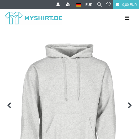
EUR
0,00 EUR
☰