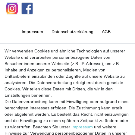
Impressum
Daten­schutz­erklärung
AGB
Barrierefreiheitserklärung
Widerrufs­recht
Wir verwenden Cookies und ähnliche Technologien auf unserer
Website und verarbeiten personenbezogene Daten von
Besucher:innen unserer Webseite (z.B. IP-Adresse), um z.B.
Kontakt
Vertrag widerrufen
Inhalte und Anzeigen zu personalisieren, Medien von
Drittanbietern einzubinden oder Zugriffe auf unsere Website zu
analysieren. Die Datenverarbeitung erfolgt erst durch gesetzte
Cookies. Wir teilen diese Daten mit Dritten, die wir in den
Jetzt anmelden und auf dem Laufenden
Einstellungen benennen.
Die Datenverarbeitung kann mit Einwilligung oder aufgrund eines
bleiben!
berechtigten Interesses erfolgen. Die Zustimmung kann erteilt
oder abgelehnt werden. Es besteht das Recht, nicht einzuwilligen
Sie wollen keine Neuigkeiten verpassen?
und die Einwilligung zu einem späteren Zeitpunkt zu ändern oder
zu widerrufen. Beachten Sie unser
Impressum
und weitere
Dann melden Sie sich noch heute zu unserem Newsletter an:
Hinweise zur Verwendung personenbezogener Daten in unserer