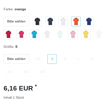
Farbe:
orange
Bitte wählen
Größe:
S
Bitte wählen
XS
S
M
L
XL
2XL
3XL
4XL
*
6,16 EUR
Inhalt
1
Stück