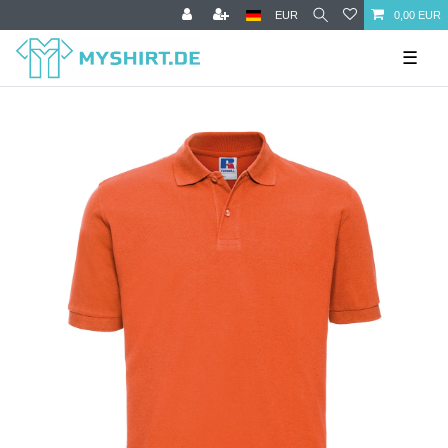
EUR
0,00 EUR
☰