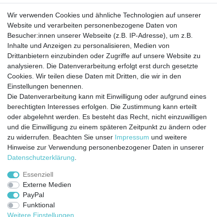
Barrierefreiheitserklärung
Widerrufs­recht
Wir verwenden Cookies und ähnliche Technologien auf unserer
Website und verarbeiten personenbezogene Daten von
Besucher:innen unserer Webseite (z.B. IP-Adresse), um z.B.
Kontakt
Inhalte und Anzeigen zu personalisieren, Medien von
Vertrag widerrufen
Drittanbietern einzubinden oder Zugriffe auf unsere Website zu
analysieren. Die Datenverarbeitung erfolgt erst durch gesetzte
Cookies. Wir teilen diese Daten mit Dritten, die wir in den
Jetzt anmelden und auf dem Laufenden
Einstellungen benennen.
Die Datenverarbeitung kann mit Einwilligung oder aufgrund eines
bleiben!
berechtigten Interesses erfolgen. Die Zustimmung kann erteilt
oder abgelehnt werden. Es besteht das Recht, nicht einzuwilligen
und die Einwilligung zu einem späteren Zeitpunkt zu ändern oder
Sie wollen keine Neuigkeiten verpassen?
zu widerrufen. Beachten Sie unser
Impressum
und weitere
Dann melden Sie sich noch heute zu unserem Newsletter an:
Hinweise zur Verwendung personenbezogener Daten in unserer
Daten­schutz­erklärung
.
VORNAME
NACHNAME
Essenziell
Externe Medien
Newsletter
E-MAIL **
PayPal
Honig
Funktional
Ich stimme zu, dass meine personenbezogenen Daten genutzt werden, um
Weitere Einstellungen