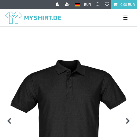
EUR
0,00 EUR
☰