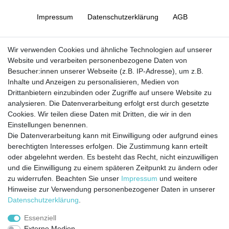
Impressum
Daten­schutz­erklärung
AGB
Barrierefreiheitserklärung
Widerrufs­recht
Wir verwenden Cookies und ähnliche Technologien auf unserer
Website und verarbeiten personenbezogene Daten von
Besucher:innen unserer Webseite (z.B. IP-Adresse), um z.B.
Kontakt
Vertrag widerrufen
Inhalte und Anzeigen zu personalisieren, Medien von
Drittanbietern einzubinden oder Zugriffe auf unsere Website zu
analysieren. Die Datenverarbeitung erfolgt erst durch gesetzte
Cookies. Wir teilen diese Daten mit Dritten, die wir in den
Jetzt anmelden und auf dem Laufenden
Einstellungen benennen.
Die Datenverarbeitung kann mit Einwilligung oder aufgrund eines
bleiben!
berechtigten Interesses erfolgen. Die Zustimmung kann erteilt
oder abgelehnt werden. Es besteht das Recht, nicht einzuwilligen
Sie wollen keine Neuigkeiten verpassen?
und die Einwilligung zu einem späteren Zeitpunkt zu ändern oder
zu widerrufen. Beachten Sie unser
Impressum
und weitere
Dann melden Sie sich noch heute zu unserem Newsletter an:
Hinweise zur Verwendung personenbezogener Daten in unserer
Daten­schutz­erklärung
.
VORNAME
NACHNAME
Essenziell
Externe Medien