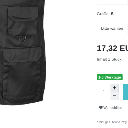
Größe:
S
Bitte wählen
17,32 
Inhalt
1
Stück
1-3 Werktage
Wunschliste
* inkl. ges. MwSt. zzgl.