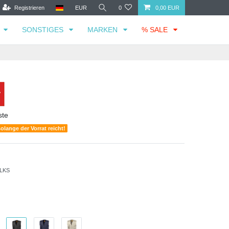
Registrieren
EUR
0
0,00 EUR
SONSTIGES
MARKEN
% SALE
ste
solange der Vorrat reicht!
LKS