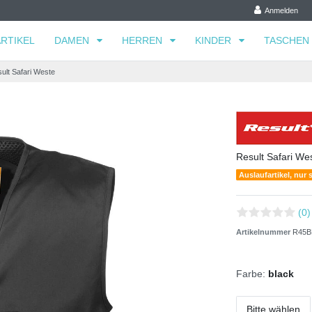
Anmelden
RTIKEL
DAMEN
HERREN
KINDER
TASCHEN
ult Safari Weste
Result Safari We
Auslaufartikel, nur 
(0)
Artikelnummer
R45B
Farbe:
black
Bitte wählen