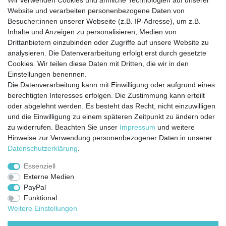
Wir verwenden Cookies und ähnliche Technologien auf unserer
Website und verarbeiten personenbezogene Daten von
Besucher:innen unserer Webseite (z.B. IP-Adresse), um z.B.
Kontakt
Vertrag widerrufen
Inhalte und Anzeigen zu personalisieren, Medien von
Drittanbietern einzubinden oder Zugriffe auf unsere Website zu
analysieren. Die Datenverarbeitung erfolgt erst durch gesetzte
Cookies. Wir teilen diese Daten mit Dritten, die wir in den
Jetzt anmelden und auf dem Laufenden
Einstellungen benennen.
Die Datenverarbeitung kann mit Einwilligung oder aufgrund eines
bleiben!
berechtigten Interesses erfolgen. Die Zustimmung kann erteilt
oder abgelehnt werden. Es besteht das Recht, nicht einzuwilligen
Sie wollen keine Neuigkeiten verpassen?
und die Einwilligung zu einem späteren Zeitpunkt zu ändern oder
zu widerrufen. Beachten Sie unser
Impressum
und weitere
Dann melden Sie sich noch heute zu unserem Newsletter an:
Hinweise zur Verwendung personenbezogener Daten in unserer
Daten­schutz­erklärung
.
VORNAME
NACHNAME
Essenziell
Externe Medien
Newsletter
E-MAIL **
PayPal
Honig
Funktional
Ich stimme zu, dass meine personenbezogenen Daten genutzt werden, um
Weitere Einstellungen
werbliche E-Mails zu erhalten, und weiß, dass ich dies jederzeit widerrufen kann.**