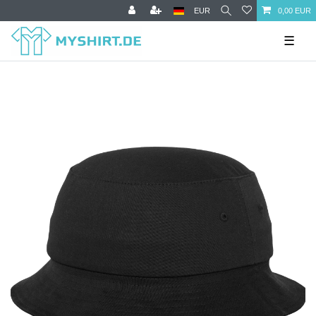
EUR
0,00 EUR
☰