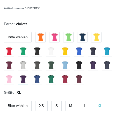
Artikelnummer
613720PEXL
Farbe:
violett
Bitte wählen
Größe:
XL
Bitte wählen
XS
S
M
L
XL