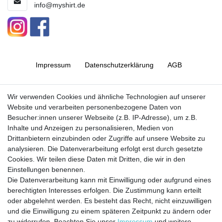
info@myshirt.de
Impressum
Daten­schutz­erklärung
AGB
Barrierefreiheitserklärung
Widerrufs­recht
Wir verwenden Cookies und ähnliche Technologien auf unserer
Website und verarbeiten personenbezogene Daten von
Besucher:innen unserer Webseite (z.B. IP-Adresse), um z.B.
Kontakt
Vertrag widerrufen
Inhalte und Anzeigen zu personalisieren, Medien von
Drittanbietern einzubinden oder Zugriffe auf unsere Website zu
analysieren. Die Datenverarbeitung erfolgt erst durch gesetzte
Cookies. Wir teilen diese Daten mit Dritten, die wir in den
Jetzt anmelden und auf dem Laufenden
Einstellungen benennen.
Die Datenverarbeitung kann mit Einwilligung oder aufgrund eines
bleiben!
berechtigten Interesses erfolgen. Die Zustimmung kann erteilt
oder abgelehnt werden. Es besteht das Recht, nicht einzuwilligen
Sie wollen keine Neuigkeiten verpassen?
und die Einwilligung zu einem späteren Zeitpunkt zu ändern oder
zu widerrufen. Beachten Sie unser
Impressum
und weitere