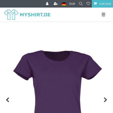
EUR
0,00 EUR
☰