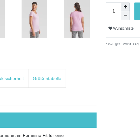
Wunschliste
* inkl. ges. MwSt. zzgl.
uktsicherheit
Größentabelle
rmshirt im Feminine Fit für eine