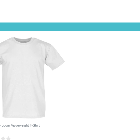
he Loom Valueweight T-Shirt