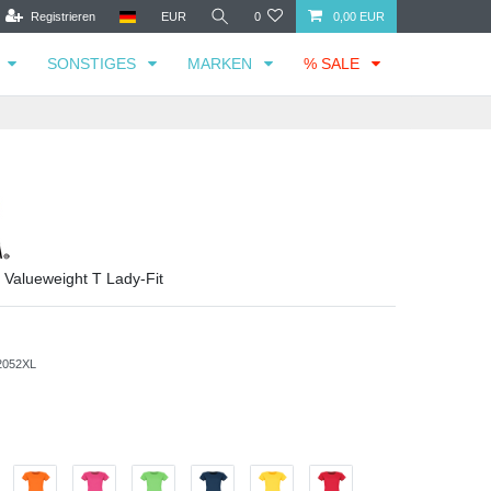
Registrieren
EUR
0
0,00 EUR
SONSTIGES
MARKEN
% SALE
m Valueweight T Lady-Fit
2052XL