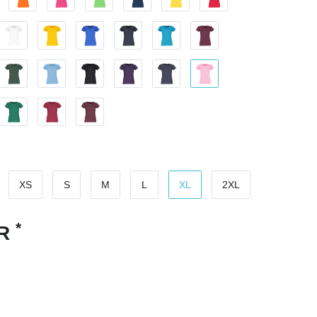
XS
S
M
L
XL
2XL
*
UR