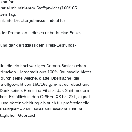
komfort.
rial mit mittlerem Stoffgewicht (160/165
nzen Tag.
illante Druckergebnisse – ideal für
.
t oder Promotion – dieses unbedruckte Basic-
 und dank erstklassigem Preis-Leistungs-
.
 alle, die ein hochwertiges Damen-Basic suchen –
Bedrucken. Hergestellt aus 100% Baumwolle bietet
urch seine weiche, glatte Oberfläche, die
 Stoffgewicht von 160/165 g/m² ist es robust und
. Dank seines Feminine Fit sitzt das Shirt modern
ken. Erhältlich in den Größen XS bis 2XL, eignet
 und Vereinskleidung als auch für professionelle
lseitigkeit – das Ladies Valueweight T ist Ihr
 täglichen Gebrauch.