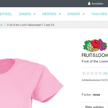
Anmelden
RTIKEL
DAMEN
HERREN
KINDER
TASCHEN
rts
Fruit of the Loom Valueweight T Lady-Fit
Fruit of the Loo
(0)
Artikelnummer
6137
Farbe:
rose
Bitte wählen