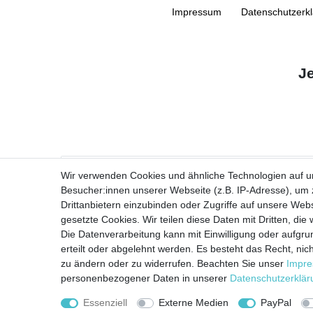
Impressum
Daten­schutz­erk
J
VORNAME
Wir verwenden Cookies und ähnliche Technologien auf 
Besucher:innen unserer Webseite (z.B. IP-Adresse), um z
Newsletter
E-MAIL **
Drittanbietern einzubinden oder Zugriffe auf unsere Webs
Honig
gesetzte Cookies. Wir teilen diese Daten mit Dritten, die
Die Datenverarbeitung kann mit Einwilligung oder aufgru
Ich stimme zu, dass meine personenbezogenen Daten genutzt werden, um
erteilt oder abgelehnt werden. Es besteht das Recht, nich
zu ändern oder zu widerrufen. Beachten Sie unser
Impr
personenbezogener Daten in unserer
Daten­schutz­erklä
Essenziell
Externe Medien
PayPal