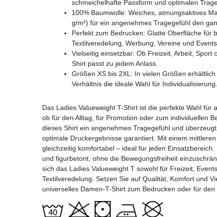
schmeichelhafte Passform und optimalen Trage
100% Baumwolle: Weiches, atmungsaktives Mate
g/m²) für ein angenehmes Tragegefühl den ga
Perfekt zum Bedrucken: Glatte Oberfläche für br
Textilveredelung, Werbung, Vereine und Events
Vielseitig einsetzbar: Ob Freizeit, Arbeit, Spor
Shirt passt zu jedem Anlass.
Größen XS bis 2XL: In vielen Größen erhältlich
Verhältnis die ideale Wahl für Individualisierung
Das Ladies Valueweight T-Shirt ist die perfekte Wahl für
ob für den Alltag, für Promotion oder zum individuellen 
dieses Shirt ein angenehmes Tragegefühl und überzeugt d
optimale Druckergebnisse garantiert. Mit einem mittleren
gleichzeitig komfortabel – ideal für jeden Einsatzbereich
und figurbetont, ohne die Bewegungsfreiheit einzuschrän
sich das Ladies Valueweight T sowohl für Freizeit, Events
Textilveredelung. Setzen Sie auf Qualität, Komfort und Vie
universelles Damen-T-Shirt zum Bedrucken oder für den