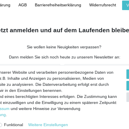
lärung
AGB
Barrierefreiheitserklärung
Widerrufs­recht
V
etzt anmelden und auf dem Laufenden bleibe
Sie wollen keine Neuigkeiten verpassen?
Dann melden Sie sich noch heute zu unserem Newsletter an:
NACHNAME
unserer Website und verarbeiten personenbezogene Daten von
.B. Inhalte und Anzeigen zu personalisieren, Medien von
ite zu analysieren. Die Datenverarbeitung erfolgt erst durch
 wir in den Einstellungen benennen.
nd eines berechtigten Interesses erfolgen. Die Zustimmung kann
 werbliche E-Mails zu erhalten, und weiß, dass ich dies jederzeit widerrufen kann.**
t einzuwilligen und die Einwilligung zu einem späteren Zeitpunkt
essum
und weitere Hinweise zur Verwendung
Abonnieren
rung
.
Funktional
Weitere Einstellungen