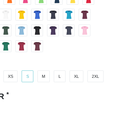
XS
S
M
L
XL
2XL
*
UR