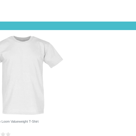
he Loom Valueweight T-Shirt