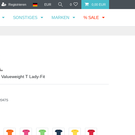
Registrieren
EUR
0
0,00 EUR
SONSTIGES
MARKEN
% SALE
m Valueweight T Lady-Fit
2047S