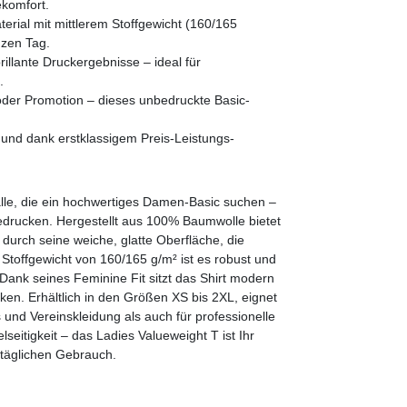
komfort.
rial mit mittlerem Stoffgewicht (160/165
nzen Tag.
illante Druckergebnisse – ideal für
.
t oder Promotion – dieses unbedruckte Basic-
 und dank erstklassigem Preis-Leistungs-
.
 alle, die ein hochwertiges Damen-Basic suchen –
Bedrucken. Hergestellt aus 100% Baumwolle bietet
urch seine weiche, glatte Oberfläche, die
 Stoffgewicht von 160/165 g/m² ist es robust und
. Dank seines Feminine Fit sitzt das Shirt modern
ken. Erhältlich in den Größen XS bis 2XL, eignet
 und Vereinskleidung als auch für professionelle
lseitigkeit – das Ladies Valueweight T ist Ihr
 täglichen Gebrauch.