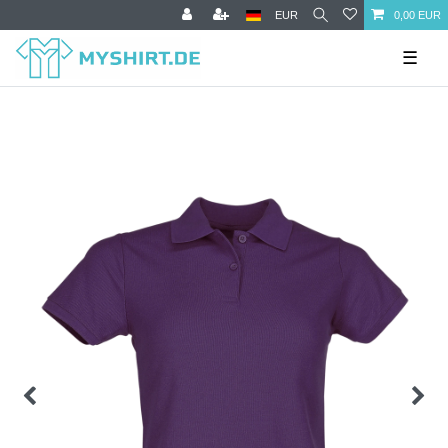
EUR
0,00 EUR
☰