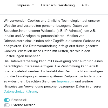
Impressum
Daten­schutz­erklärung
AGB
Barrierefreiheitserklärung
Widerrufs­recht
Wir verwenden Cookies und ähnliche Technologien auf unserer
Website und verarbeiten personenbezogene Daten von
Besucher:innen unserer Webseite (z.B. IP-Adresse), um z.B.
Kontakt
Vertrag widerrufen
Inhalte und Anzeigen zu personalisieren, Medien von
Drittanbietern einzubinden oder Zugriffe auf unsere Website zu
analysieren. Die Datenverarbeitung erfolgt erst durch gesetzte
Cookies. Wir teilen diese Daten mit Dritten, die wir in den
Jetzt anmelden und auf dem Laufenden
Einstellungen benennen.
Die Datenverarbeitung kann mit Einwilligung oder aufgrund eines
bleiben!
berechtigten Interesses erfolgen. Die Zustimmung kann erteilt
oder abgelehnt werden. Es besteht das Recht, nicht einzuwilligen
Sie wollen keine Neuigkeiten verpassen?
und die Einwilligung zu einem späteren Zeitpunkt zu ändern oder
zu widerrufen. Beachten Sie unser
Impressum
und weitere
Dann melden Sie sich noch heute zu unserem Newsletter an:
Hinweise zur Verwendung personenbezogener Daten in unserer
Daten­schutz­erklärung
.
VORNAME
NACHNAME
Essenziell
Externe Medien
Newsletter
E-MAIL **