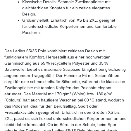
Klassische Details: Schmale Zweiknopfleiste mit
gleichfarbigen Knöpfen für ein zeitlos elegantes
Design.
Größenvielfalt: Erhältlich von XS bis 2XL, geeignet
für unterschiedliche Körperformen und komfortable
Passform.
Das Ladies 65/35 Polo kombiniert zeitloses Design mit
funktionalem Komfort. Hergestellt aus einer hochwertigen
Garnmischung aus 65 % recyceltem Polyester und 35 %
Baumwolle, bietet es maximale Strapazierfähigkeit bei gleichzeitig
angenehmem Tragegefühl. Der Feminine Fit mit Seitennähten
sorgt für eine schmeichelhafte Silhouette, während die klassische
Zweiknopfleiste mit tonalen Knöpfen das Poloshirt elegant
abrundet. Das Material mit 170 g/m² (White) bzw. 180 g/m²
(Colours) hält auch häufigem Waschen bei 60 °C stand, wodurch
das Poloshirt ideal für den Berufsalltag, Sport oder
Freizeitaktivitäten geeignet ist. Erhältlich in den Größen XS bis
2XL, passt es sich flexibel unterschiedlichen Körperformen an und
bleibt dabei formstabil. Ob im Büro, in der Schule, beim Sport
oder in der Freizeit – das Ladies 65/35 Polo überzeugt durch