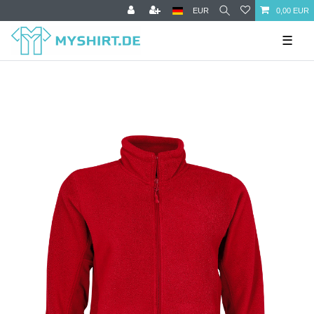
EUR
0,00 EUR
☰