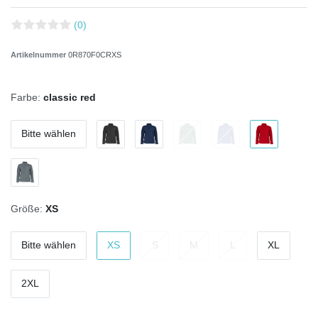
(0)
Artikelnummer
0R870F0CRXS
Farbe:
classic red
Bitte wählen
Größe:
XS
Bitte wählen
XS
S
M
L
XL
2XL