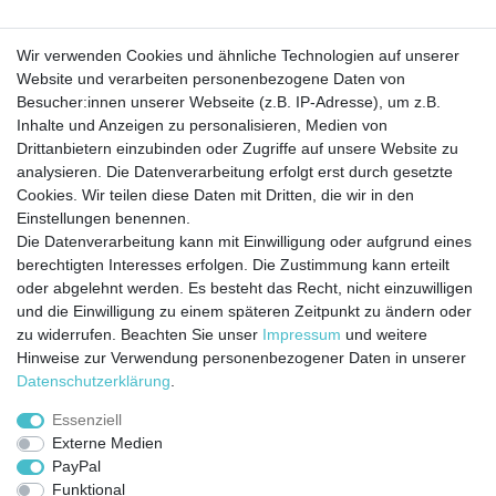
Barrierefreiheitserklärung
Widerrufs­recht
Wir verwenden Cookies und ähnliche Technologien auf unserer
Website und verarbeiten personenbezogene Daten von
Besucher:innen unserer Webseite (z.B. IP-Adresse), um z.B.
Kontakt
Vertrag widerrufen
Inhalte und Anzeigen zu personalisieren, Medien von
Drittanbietern einzubinden oder Zugriffe auf unsere Website zu
analysieren. Die Datenverarbeitung erfolgt erst durch gesetzte
Cookies. Wir teilen diese Daten mit Dritten, die wir in den
Jetzt anmelden und auf dem Laufenden
Einstellungen benennen.
Die Datenverarbeitung kann mit Einwilligung oder aufgrund eines
bleiben!
berechtigten Interesses erfolgen. Die Zustimmung kann erteilt
oder abgelehnt werden. Es besteht das Recht, nicht einzuwilligen
Sie wollen keine Neuigkeiten verpassen?
und die Einwilligung zu einem späteren Zeitpunkt zu ändern oder
zu widerrufen. Beachten Sie unser
Impressum
und weitere
Dann melden Sie sich noch heute zu unserem Newsletter an:
Hinweise zur Verwendung personenbezogener Daten in unserer
Daten­schutz­erklärung
.
VORNAME
NACHNAME
Essenziell
Externe Medien
Newsletter
E-MAIL **
PayPal
Honig
Funktional