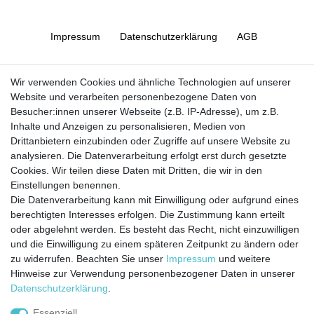
Impressum
Daten­schutz­erklärung
AGB
Barrierefreiheitserklärung
Widerrufs­recht
Wir verwenden Cookies und ähnliche Technologien auf unserer
Website und verarbeiten personenbezogene Daten von
Besucher:innen unserer Webseite (z.B. IP-Adresse), um z.B.
Kontakt
Vertrag widerrufen
Inhalte und Anzeigen zu personalisieren, Medien von
Drittanbietern einzubinden oder Zugriffe auf unsere Website zu
analysieren. Die Datenverarbeitung erfolgt erst durch gesetzte
Cookies. Wir teilen diese Daten mit Dritten, die wir in den
Jetzt anmelden und auf dem Laufenden
Einstellungen benennen.
Die Datenverarbeitung kann mit Einwilligung oder aufgrund eines
bleiben!
berechtigten Interesses erfolgen. Die Zustimmung kann erteilt
oder abgelehnt werden. Es besteht das Recht, nicht einzuwilligen
Sie wollen keine Neuigkeiten verpassen?
und die Einwilligung zu einem späteren Zeitpunkt zu ändern oder
zu widerrufen. Beachten Sie unser
Impressum
und weitere
Dann melden Sie sich noch heute zu unserem Newsletter an:
Hinweise zur Verwendung personenbezogener Daten in unserer
Daten­schutz­erklärung
.
VORNAME
NACHNAME
Essenziell