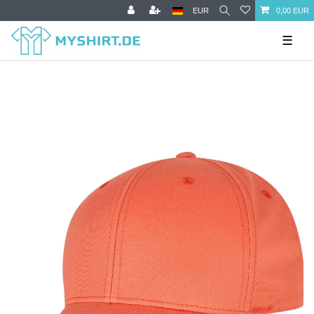
EUR
0,00 EUR
☰