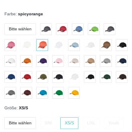
Farbe:
spicyorange
Bitte wählen
Größe:
XS/S
Bitte wählen
S/M
XS/S
L/XL
Youth