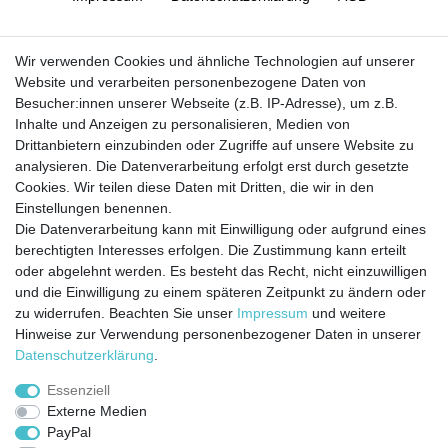
Barrierefreiheitserklärung
Widerrufs­recht
Wir verwenden Cookies und ähnliche Technologien auf unserer
Website und verarbeiten personenbezogene Daten von
Besucher:innen unserer Webseite (z.B. IP-Adresse), um z.B.
Kontakt
Vertrag widerrufen
Inhalte und Anzeigen zu personalisieren, Medien von
Drittanbietern einzubinden oder Zugriffe auf unsere Website zu
analysieren. Die Datenverarbeitung erfolgt erst durch gesetzte
Cookies. Wir teilen diese Daten mit Dritten, die wir in den
Jetzt anmelden und auf dem Laufenden
Einstellungen benennen.
Die Datenverarbeitung kann mit Einwilligung oder aufgrund eines
bleiben!
berechtigten Interesses erfolgen. Die Zustimmung kann erteilt
oder abgelehnt werden. Es besteht das Recht, nicht einzuwilligen
Sie wollen keine Neuigkeiten verpassen?
und die Einwilligung zu einem späteren Zeitpunkt zu ändern oder
zu widerrufen. Beachten Sie unser
Impressum
und weitere
Dann melden Sie sich noch heute zu unserem Newsletter an:
Hinweise zur Verwendung personenbezogener Daten in unserer
Daten­schutz­erklärung
.
VORNAME
NACHNAME
Essenziell
Externe Medien
Newsletter
E-MAIL **
PayPal
Honig