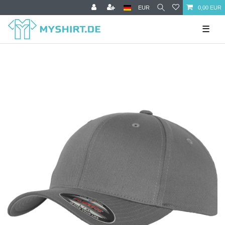
EUR
0,00 EUR
☰