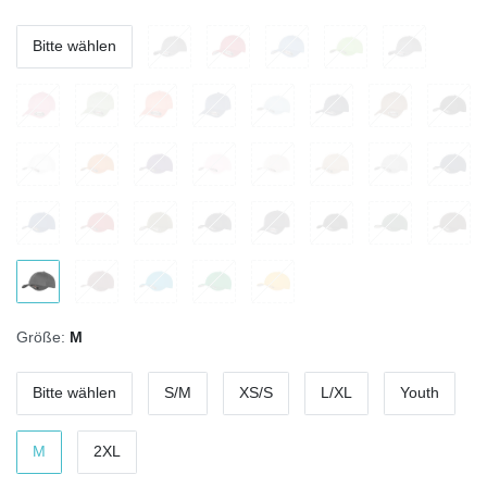
Bitte wählen
Größe:
M
Bitte wählen
S/M
XS/S
L/XL
Youth
M
2XL