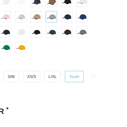
S/M
XS/S
L/XL
Youth
M
*
UR