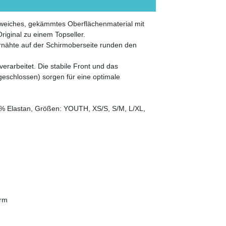
d weiches, gekämmtes Oberflächenmaterial mit
iginal zu einem Topseller.
ernähte auf der Schirmoberseite runden den
verarbeitet. Die stabile Front und das
geschlossen) sorgen für eine optimale
!
3% Elastan, Größen: YOUTH, XS/S, S/M, L/XL,
orm