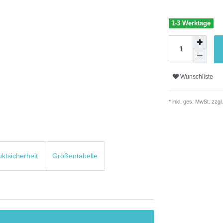
1-3 Werktage
Wunschliste
* inkl. ges. MwSt. zzgl.
uktsicherheit
Größentabelle