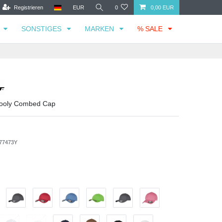
Registrieren
EUR
0
0,00 EUR
SONSTIGES
MARKEN
% SALE
 Wooly Combed Cap
77473Y