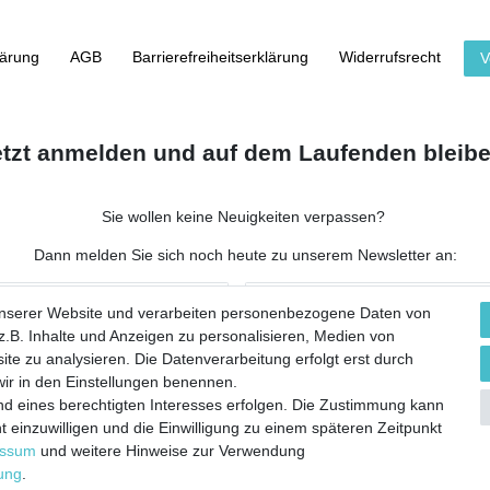
lärung
AGB
Barrierefreiheitserklärung
Widerrufs­recht
V
etzt anmelden und auf dem Laufenden bleibe
Sie wollen keine Neuigkeiten verpassen?
Dann melden Sie sich noch heute zu unserem Newsletter an:
NACHNAME
unserer Website und verarbeiten personenbezogene Daten von
.B. Inhalte und Anzeigen zu personalisieren, Medien von
ite zu analysieren. Die Datenverarbeitung erfolgt erst durch
 wir in den Einstellungen benennen.
nd eines berechtigten Interesses erfolgen. Die Zustimmung kann
 werbliche E-Mails zu erhalten, und weiß, dass ich dies jederzeit widerrufen kann.**
t einzuwilligen und die Einwilligung zu einem späteren Zeitpunkt
essum
und weitere Hinweise zur Verwendung
Abonnieren
rung
.