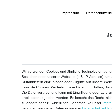
Impressum
Daten­schutz­erk
J
VORNAME
Wir verwenden Cookies und ähnliche Technologien auf 
Besucher:innen unserer Webseite (z.B. IP-Adresse), um z
Newsletter
E-MAIL **
Drittanbietern einzubinden oder Zugriffe auf unsere Webs
Honig
gesetzte Cookies. Wir teilen diese Daten mit Dritten, die
Die Datenverarbeitung kann mit Einwilligung oder aufgru
Ich stimme zu, dass meine personenbezogenen Daten genutzt werden, um
erteilt oder abgelehnt werden. Es besteht das Recht, nich
zu ändern oder zu widerrufen. Beachten Sie unser
Impr
personenbezogener Daten in unserer
Daten­schutz­erklä