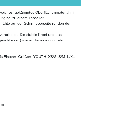
d weiches, gekämmtes Oberflächenmaterial mit
iginal zu einem Topseller.
ernähte auf der Schirmoberseite runden den
verarbeitet. Die stabile Front und das
geschlossen) sorgen für eine optimale
!
3% Elastan, Größen: YOUTH, XS/S, S/M, L/XL,
orm