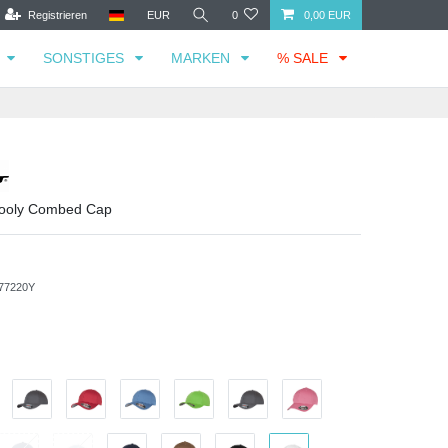
Registrieren
EUR
0
0,00 EUR
SONSTIGES
MARKEN
% SALE
 Wooly Combed Cap
77220Y