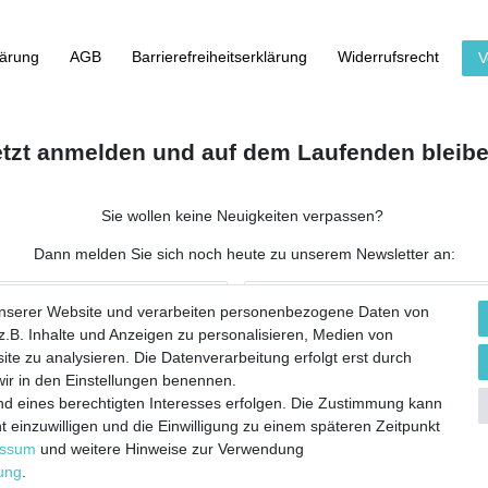
lärung
AGB
Barrierefreiheitserklärung
Widerrufs­recht
V
etzt anmelden und auf dem Laufenden bleibe
Sie wollen keine Neuigkeiten verpassen?
Dann melden Sie sich noch heute zu unserem Newsletter an:
NACHNAME
unserer Website und verarbeiten personenbezogene Daten von
.B. Inhalte und Anzeigen zu personalisieren, Medien von
ite zu analysieren. Die Datenverarbeitung erfolgt erst durch
 wir in den Einstellungen benennen.
nd eines berechtigten Interesses erfolgen. Die Zustimmung kann
 werbliche E-Mails zu erhalten, und weiß, dass ich dies jederzeit widerrufen kann.**
t einzuwilligen und die Einwilligung zu einem späteren Zeitpunkt
essum
und weitere Hinweise zur Verwendung
Abonnieren
rung
.