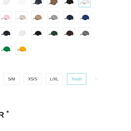
S/M
XS/S
L/XL
Youth
M
*
UR