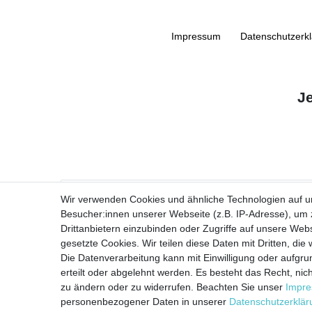
Impressum
Daten­schutz­erk
J
VORNAME
Wir verwenden Cookies und ähnliche Technologien auf 
Besucher:innen unserer Webseite (z.B. IP-Adresse), um z
Newsletter
E-MAIL **
Drittanbietern einzubinden oder Zugriffe auf unsere Webs
Honig
gesetzte Cookies. Wir teilen diese Daten mit Dritten, die
Die Datenverarbeitung kann mit Einwilligung oder aufgru
Ich stimme zu, dass meine personenbezogenen Daten genutzt werden, um
erteilt oder abgelehnt werden. Es besteht das Recht, nich
zu ändern oder zu widerrufen. Beachten Sie unser
Impr
personenbezogener Daten in unserer
Daten­schutz­erklä