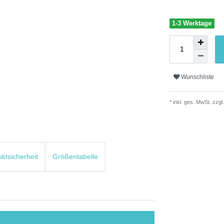
1-3 Werktage
Wunschliste
* inkl. ges. MwSt. zzgl.
uktsicherheit
Größentabelle