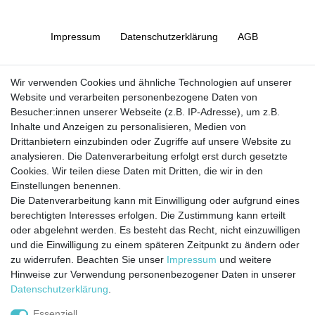
Impressum
Daten­schutz­erklärung
AGB
Barrierefreiheitserklärung
Widerrufs­recht
Wir verwenden Cookies und ähnliche Technologien auf unserer
Website und verarbeiten personenbezogene Daten von
Besucher:innen unserer Webseite (z.B. IP-Adresse), um z.B.
Kontakt
Vertrag widerrufen
Inhalte und Anzeigen zu personalisieren, Medien von
Drittanbietern einzubinden oder Zugriffe auf unsere Website zu
analysieren. Die Datenverarbeitung erfolgt erst durch gesetzte
Cookies. Wir teilen diese Daten mit Dritten, die wir in den
Jetzt anmelden und auf dem Laufenden
Einstellungen benennen.
Die Datenverarbeitung kann mit Einwilligung oder aufgrund eines
bleiben!
berechtigten Interesses erfolgen. Die Zustimmung kann erteilt
oder abgelehnt werden. Es besteht das Recht, nicht einzuwilligen
Sie wollen keine Neuigkeiten verpassen?
und die Einwilligung zu einem späteren Zeitpunkt zu ändern oder
zu widerrufen. Beachten Sie unser
Impressum
und weitere
Dann melden Sie sich noch heute zu unserem Newsletter an:
Hinweise zur Verwendung personenbezogener Daten in unserer
Daten­schutz­erklärung
.
VORNAME
NACHNAME
Essenziell