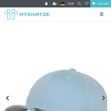
EUR
0,00 EUR
☰