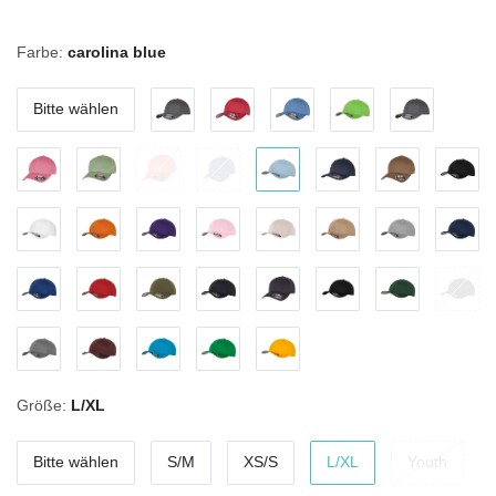
Farbe:
carolina blue
Bitte wählen
Größe:
L/XL
Bitte wählen
S/M
XS/S
L/XL
Youth