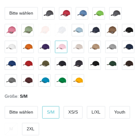
Bitte wählen
Größe:
S/M
Bitte wählen
S/M
XS/S
L/XL
Youth
M
2XL