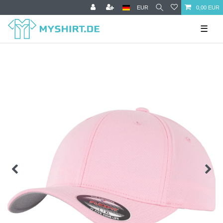
EUR
0,00 EUR
☰