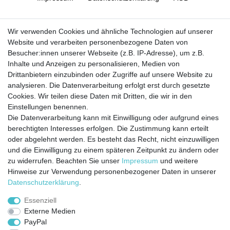
Barrierefreiheitserklärung
Widerrufs­recht
Wir verwenden Cookies und ähnliche Technologien auf unserer
Website und verarbeiten personenbezogene Daten von
Besucher:innen unserer Webseite (z.B. IP-Adresse), um z.B.
Kontakt
Vertrag widerrufen
Inhalte und Anzeigen zu personalisieren, Medien von
Drittanbietern einzubinden oder Zugriffe auf unsere Website zu
analysieren. Die Datenverarbeitung erfolgt erst durch gesetzte
Cookies. Wir teilen diese Daten mit Dritten, die wir in den
Jetzt anmelden und auf dem Laufenden
Einstellungen benennen.
Die Datenverarbeitung kann mit Einwilligung oder aufgrund eines
bleiben!
berechtigten Interesses erfolgen. Die Zustimmung kann erteilt
oder abgelehnt werden. Es besteht das Recht, nicht einzuwilligen
Sie wollen keine Neuigkeiten verpassen?
und die Einwilligung zu einem späteren Zeitpunkt zu ändern oder
zu widerrufen. Beachten Sie unser
Impressum
und weitere
Dann melden Sie sich noch heute zu unserem Newsletter an:
Hinweise zur Verwendung personenbezogener Daten in unserer
Daten­schutz­erklärung
.
VORNAME
NACHNAME
Essenziell
Externe Medien
Newsletter
E-MAIL **
PayPal
Honig