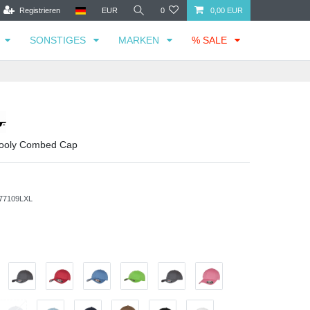
Registrieren
EUR
0
0,00 EUR
SONSTIGES
MARKEN
% SALE
 Wooly Combed Cap
77109LXL