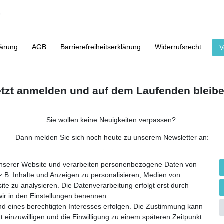
lärung
AGB
Barrierefreiheitserklärung
Widerrufs­recht
V
etzt anmelden und auf dem Laufenden bleibe
Sie wollen keine Neuigkeiten verpassen?
Dann melden Sie sich noch heute zu unserem Newsletter an:
NACHNAME
unserer Website und verarbeiten personenbezogene Daten von
.B. Inhalte und Anzeigen zu personalisieren, Medien von
ite zu analysieren. Die Datenverarbeitung erfolgt erst durch
 wir in den Einstellungen benennen.
nd eines berechtigten Interesses erfolgen. Die Zustimmung kann
 werbliche E-Mails zu erhalten, und weiß, dass ich dies jederzeit widerrufen kann.**
t einzuwilligen und die Einwilligung zu einem späteren Zeitpunkt