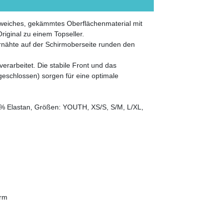
d weiches, gekämmtes Oberflächenmaterial mit
iginal zu einem Topseller.
ernähte auf der Schirmoberseite runden den
verarbeitet. Die stabile Front und das
geschlossen) sorgen für eine optimale
!
3% Elastan, Größen: YOUTH, XS/S, S/M, L/XL,
orm