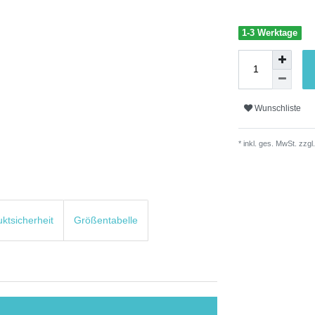
1-3 Werktage
Wunschliste
* inkl. ges. MwSt. zzgl.
uktsicherheit
Größentabelle