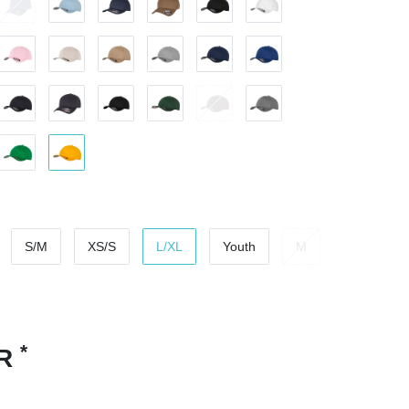
S/M
XS/S
L/XL
Youth
M
*
UR