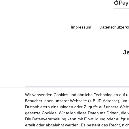
Impressum
Daten­schutz­erk
J
VORNAME
Wir verwenden Cookies und ähnliche Technologien auf 
Besucher:innen unserer Webseite (z.B. IP-Adresse), um z
Newsletter
E-MAIL **
Drittanbietern einzubinden oder Zugriffe auf unsere Webs
Honig
gesetzte Cookies. Wir teilen diese Daten mit Dritten, die
Die Datenverarbeitung kann mit Einwilligung oder aufgru
Ich stimme zu, dass meine personenbezogenen Daten genutzt werden, um
erteilt oder abgelehnt werden. Es besteht das Recht, nich